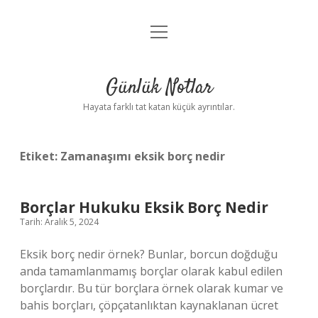
menüyü
Anasayfa
aç
Gizlilik Politikası
Günlük Notlar
Yasal Uyarı
Hayata farklı tat katan küçük ayrıntılar.
Hakkımızda
Etiket:
Zamanaşımı eksik borç nedir
Borçlar Hukuku Eksik Borç Nedir
Tarih: Aralık 5, 2024
Eksik borç nedir örnek? Bunlar, borcun doğduğu
anda tamamlanmamış borçlar olarak kabul edilen
borçlardır. Bu tür borçlara örnek olarak kumar ve
bahis borçları, çöpçatanlıktan kaynaklanan ücret