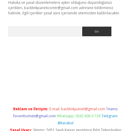
Hukuka ve yasal düzenlemelere aykırı olduğunu düşündüğünüz
içerikleri,
backlinkpanelicomtr@gmail.com
adresine bildirmeniz
halinde, ilgili içerikler yasal süre içerisinde sitemizden kaldırılacaktır.
Arama
Reklam ve İletişim:
E-mail:
backlinkpaneli@gmail.com
Teams:
forumhizmeti@gmail.com
Whatsapp: 0262 606 0 726
Telegram:
@karabul
Yasal Uyarı:
Sitemiz, 5651 Sayılı Kanun gereğince Bilgi Teknolojileri