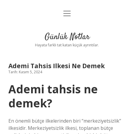
menüyü
Anasayfa
aç
Gizlilik Politikası
Günlük Notlar
Yasal Uyarı
Hayata farklı tat katan küçük ayrıntılar.
Hakkımızda
Ademi Tahsis Ilkesi Ne Demek
Tarih: Kasım 5, 2024
Ademi tahsis ne
demek?
En önemli bütçe ilkelerinden biri “merkeziyetsizlik”
ilkesidir. Merkeziyetsizlik ilkesi, toplanan bütçe