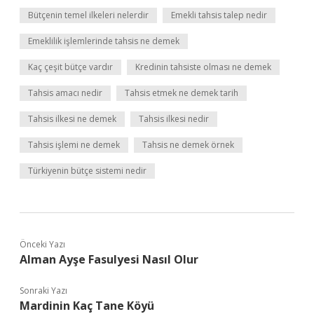
Bütçenin temel ilkeleri nelerdir
Emekli tahsis talep nedir
Emeklilik işlemlerinde tahsis ne demek
Kaç çeşit bütçe vardır
Kredinin tahsiste olması ne demek
Tahsis amacı nedir
Tahsis etmek ne demek tarih
Tahsis ilkesi ne demek
Tahsis ilkesi nedir
Tahsis işlemi ne demek
Tahsis ne demek örnek
Türkiyenin bütçe sistemi nedir
Önceki Yazı
Alman Ayşe Fasulyesi Nasıl Olur
Sonraki Yazı
Mardinin Kaç Tane Köyü