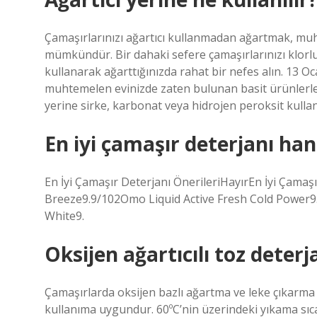
Çamaşırlarınızı ağartıcı kullanmadan ağartmak, mu
mümkündür. Bir dahaki sefere çamaşırlarınızı klorlu
kullanarak ağarttığınızda rahat bir nefes alın. 13 
muhtemelen evinizde zaten bulunan basit ürünlerle 
yerine sirke, karbonat veya hidrojen peroksit kullan
En iyi çamaşır deterjanı han
En İyi Çamaşır Deterjanı ÖnerileriHayırEn İyi Çamaş
Breeze9.9/102Omo Liquid Active Fresh Cold Power
White9.
Oksijen ağartıcılı toz deterj
Çamaşırlarda oksijen bazlı ağartma ve leke çıkarma 
kullanıma uygundur. 60ºC’nin üzerindeki yıkama sıcak