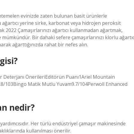
htemelen evinizde zaten bulunan basit ürünlerle
 ağartıcı yerine sirke, karbonat veya hidrojen peroksit
Ocak 2022 Çamaşırlarınızı ağartıcı kullanmadan ağartmak,
mümkündür. Bir dahaki sefere çamaşırlarınızı klorlu ağartıc
arak ağarttığınızda rahat bir nefes alın.
gisi?
ır Deterjanı ÖnerileriEditörün Puanı1Ariel Mountain
9.8/103Bingo Matik Mutlu Yuvam9.7/104Perwoll Enhanced
an nedir?
yardımcısıdır. Her türlü endüstriyel çamaşır makinesinde
lıklarında kullanılması önerilir.