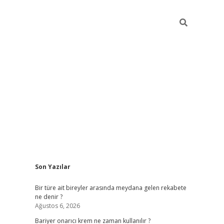
Sidebar
Son Yazılar
betci giriş
Bir türe ait bireyler arasında meydana gelen rekabete
ne denir ?
Ağustos 6, 2026
Bariyer onarıcı krem ne zaman kullanılır ?