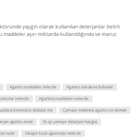
ktöründe yaygın olarak kullanılan deterjanlar belirli
 bu maddeler aşırı miktarda kullanıldığında ve maruz
Ağartıcı maddeler nelerdir
Ağartıcı olarak ne kullanılır
artıcılar nelerdir
Ağartma maddeleri nelerdir
yazlara Domestos dökülür mü
Çamaşır makinesi ağartıcı ne demek
erjan ağartıcı mıdır
En iyi çamaşır deterjanı hangisi
jan nedir
Oksijen bazlı ağartıcılar nelerdir