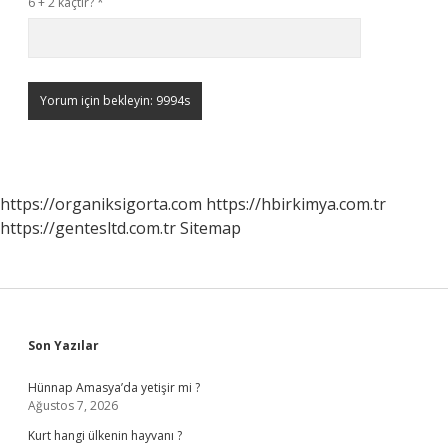
6 + 2 kaçtır?
*
https://organiksigorta.com
https://hbirkimya.com.tr
https://gentesltd.com.tr
Sitemap
Sidebar
Son Yazılar
Hünnap Amasya’da yetişir mi ?
Ağustos 7, 2026
Kurt hangi ülkenin hayvanı ?