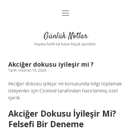
menüyü
Anasayfa
aç
Gizlilik Politikası
Günlük Notlar
Yasal Uyarı
Hayata farklı tat katan küçük ayrıntılar.
Hakkımızda
Akciğer dokusu iyileşir mi ?
Tarih: Haziran 16, 2026
Akciğer dokusu iyileşir mi konusunda bilgi toplamak
isteyenler için Cicimod tarafından hazırlanmış özel
içerik.
Akciğer Dokusu İyileşir Mi?
Felsefi Bir Deneme