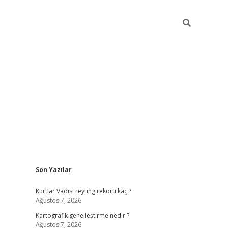
Sidebar
Son Yazılar
betci giriş
Kurtlar Vadisi reyting rekoru kaç ?
Ağustos 7, 2026
Kartografik genelleştirme nedir ?
Ağustos 7, 2026