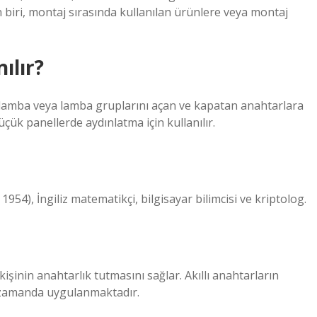
en biri, montaj sırasında kullanılan ürünlere veya montaj
ılır?
ir lamba veya lamba gruplarını açan ve kapatan anahtarlara
çük panellerde aydınlatma için kullanılır.
54), İngiliz matematikçi, bilgisayar bilimcisi ve kriptolog.
işinin anahtarlık tutmasını sağlar. Akıllı anahtarların
ın zamanda uygulanmaktadır.