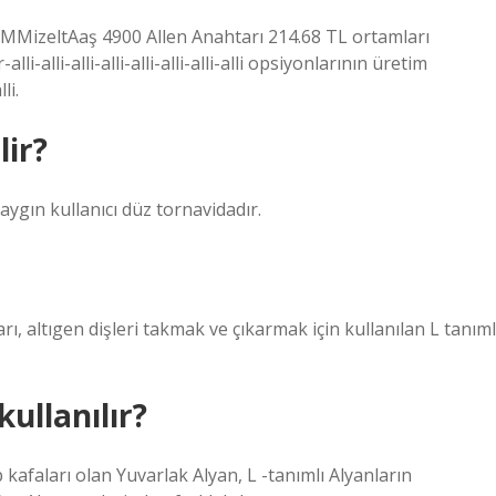
5 MMizeltAaş 4900 Allen Anahtarı 214.68 TL ortamları
-alli-alli-alli-alli-alli-alli-alli opsiyonlarının üretim
li.
lir?
aygın kullanıcı düz tornavidadır.
ı, altıgen dişleri takmak ve çıkarmak için kullanılan L tanıml
kullanılır?
p kafaları olan Yuvarlak Alyan, L -tanımlı Alyanların