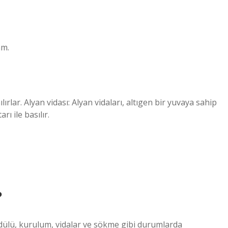
mm.
rlar. Alyan vidası: Alyan vidaları, altıgen bir yuvaya sahip
rı ile basılır.
?
odülü, kurulum, vidalar ve sökme gibi durumlarda