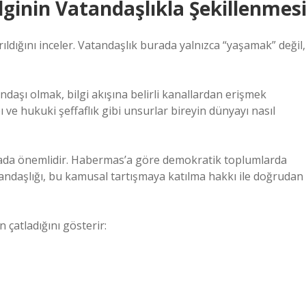
lginin Vatandaşlıkla Şekillenmes
ırıldığını inceler. Vatandaşlık burada yalnızca “yaşamak” değil,
andaşı olmak, bilgi akışına belirli kanallardan erişmek
ı ve hukuki şeffaflık gibi unsurlar bireyin dünyayı nasıl
tada önemlidir. Habermas’a göre demokratik toplumlarda
atandaşlığı, bu kamusal tartışmaya katılma hakkı ile doğrudan
 çatladığını gösterir: