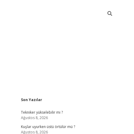
Sidebar
Son Yazılar
betci giriş
Tekniker yükselebilir mi ?
Ağustos 8, 2026
Kuşlar uyurken üstü örtülür mü ?
Ağustos 8, 2026