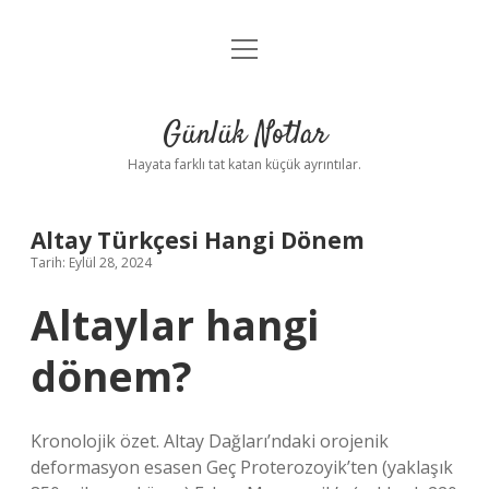
menüyü
Anasayfa
aç
Gizlilik Politikası
Günlük Notlar
Yasal Uyarı
Hayata farklı tat katan küçük ayrıntılar.
Hakkımızda
Altay Türkçesi Hangi Dönem
Tarih: Eylül 28, 2024
Altaylar hangi
dönem?
Kronolojik özet. Altay Dağları’ndaki orojenik
deformasyon esasen Geç Proterozoyik’ten (yaklaşık