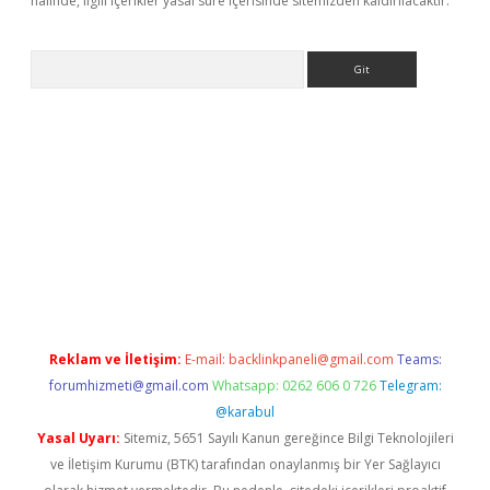
halinde, ilgili içerikler yasal süre içerisinde sitemizden kaldırılacaktır.
Arama
iş
Reklam ve İletişim:
E-mail:
backlinkpaneli@gmail.com
Teams:
forumhizmeti@gmail.com
Whatsapp: 0262 606 0 726
Telegram:
@karabul
Yasal Uyarı:
Sitemiz, 5651 Sayılı Kanun gereğince Bilgi Teknolojileri
ve İletişim Kurumu (BTK) tarafından onaylanmış bir Yer Sağlayıcı