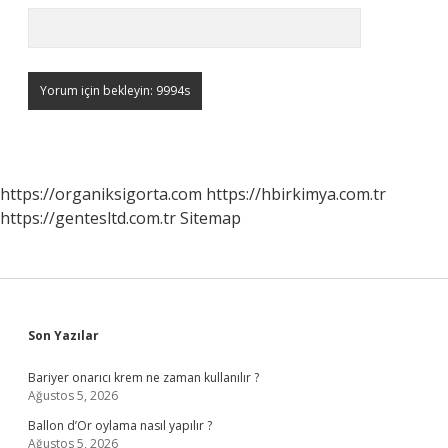
https://organiksigorta.com
https://hbirkimya.com.tr
https://gentesltd.com.tr
Sitemap
Sidebar
Son Yazılar
Bariyer onarıcı krem ne zaman kullanılır ?
Ağustos 5, 2026
Ballon d’Or oylama nasıl yapılır ?
Ağustos 5, 2026