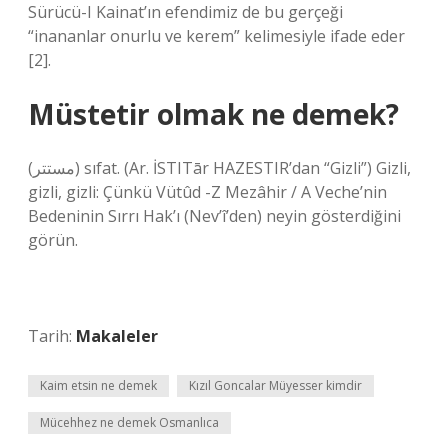
Sürücü-I Kainat’ın efendimiz de bu gerçeği
“inananlar onurlu ve kerem” kelimesiyle ifade eder
[2].
Müstetir olmak ne demek?
(ﻣﺴﺘﺘﺮ) sıfat. (Ar. İSTITār HAZESTIR’dan “Gizli”) Gizli,
gizli, gizli: Çünkü Vütûd -Z Mezâhir / A Veche’nin
Bedeninin Sırrı Hak’ı (Nev’î’den) neyin gösterdiğini
görün.
Tarih:
Makaleler
Kaim etsin ne demek
Kızıl Goncalar Müyesser kimdir
Mücehhez ne demek Osmanlıca