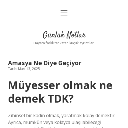
menüyü
Anasayfa
aç
Gizlilik Politikası
Günlük Notlar
Yasal Uyarı
Hayata farklı tat katan küçük ayrıntılar.
Hakkımızda
Amasya Ne Diye Geçiyor
Tarih: Mart 13, 2025
Müyesser olmak ne
demek TDK?
Zihinsel bir kadın olmak, yaratmak kolay demektir.
Ayrıca, mümkün veya kolayca ulaşılabileceği