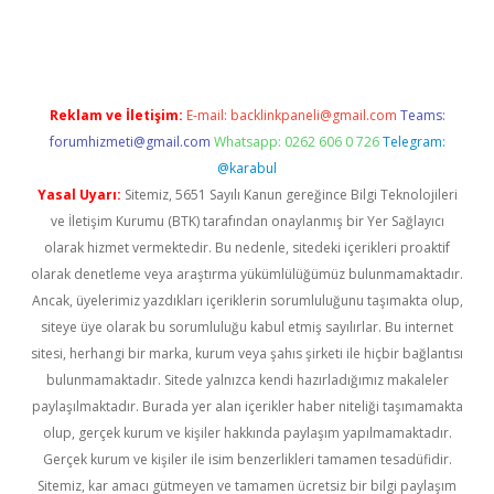
i giriş
Reklam ve İletişim:
E-mail:
backlinkpaneli@gmail.com
Teams:
forumhizmeti@gmail.com
Whatsapp: 0262 606 0 726
Telegram:
@karabul
Yasal Uyarı:
Sitemiz, 5651 Sayılı Kanun gereğince Bilgi Teknolojileri
ve İletişim Kurumu (BTK) tarafından onaylanmış bir Yer Sağlayıcı
olarak hizmet vermektedir. Bu nedenle, sitedeki içerikleri proaktif
olarak denetleme veya araştırma yükümlülüğümüz bulunmamaktadır.
Ancak, üyelerimiz yazdıkları içeriklerin sorumluluğunu taşımakta olup,
siteye üye olarak bu sorumluluğu kabul etmiş sayılırlar. Bu internet
sitesi, herhangi bir marka, kurum veya şahıs şirketi ile hiçbir bağlantısı
bulunmamaktadır. Sitede yalnızca kendi hazırladığımız makaleler
paylaşılmaktadır. Burada yer alan içerikler haber niteliği taşımamakta
olup, gerçek kurum ve kişiler hakkında paylaşım yapılmamaktadır.
Gerçek kurum ve kişiler ile isim benzerlikleri tamamen tesadüfidir.
Sitemiz, kar amacı gütmeyen ve tamamen ücretsiz bir bilgi paylaşım