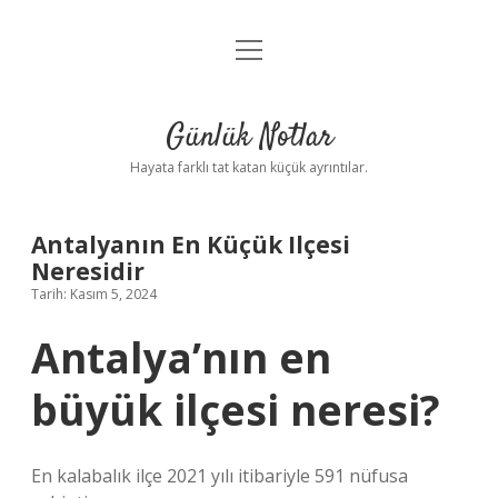
menüyü
Anasayfa
aç
Gizlilik Politikası
Günlük Notlar
Yasal Uyarı
Hayata farklı tat katan küçük ayrıntılar.
Hakkımızda
Antalyanın En Küçük Ilçesi
Neresidir
Tarih: Kasım 5, 2024
Antalya’nın en
büyük ilçesi neresi?
En kalabalık ilçe 2021 yılı itibariyle 591 nüfusa