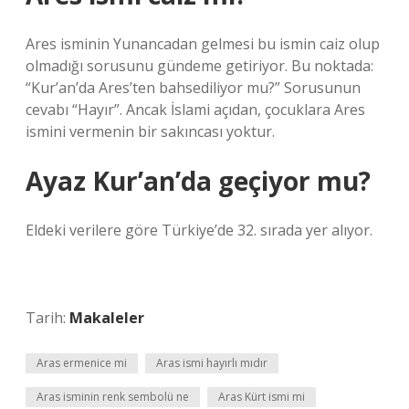
Ares isminin Yunancadan gelmesi bu ismin caiz olup
olmadığı sorusunu gündeme getiriyor. Bu noktada:
“Kur’an’da Ares’ten bahsediliyor mu?” Sorusunun
cevabı “Hayır”. Ancak İslami açıdan, çocuklara Ares
ismini vermenin bir sakıncası yoktur.
Ayaz Kur’an’da geçiyor mu?
Eldeki verilere göre Türkiye’de 32. sırada yer alıyor.
Tarih:
Makaleler
Aras ermenice mi
Aras ismi hayırlı mıdır
Aras isminin renk sembolü ne
Aras Kürt ismi mi