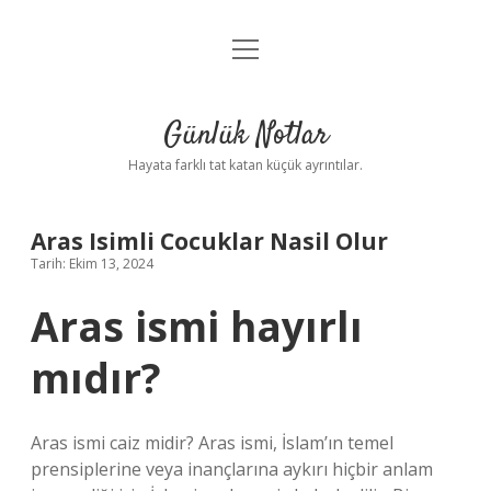
menüyü
Anasayfa
aç
Gizlilik Politikası
Günlük Notlar
Yasal Uyarı
Hayata farklı tat katan küçük ayrıntılar.
Hakkımızda
Aras Isimli Cocuklar Nasil Olur
Tarih: Ekim 13, 2024
Aras ismi hayırlı
mıdır?
Aras ismi caiz midir? Aras ismi, İslam’ın temel
prensiplerine veya inançlarına aykırı hiçbir anlam