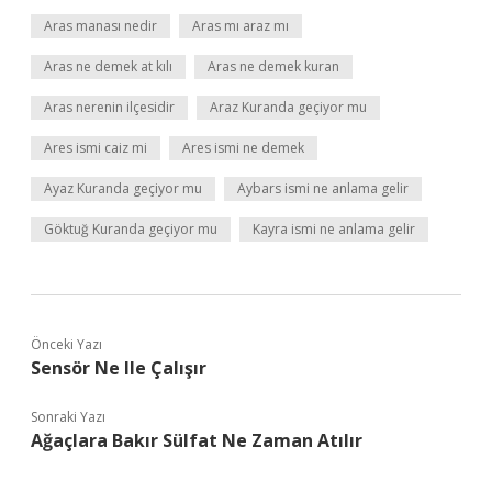
Aras manası nedir
Aras mı araz mı
Aras ne demek at kılı
Aras ne demek kuran
Aras nerenin ilçesidir
Araz Kuranda geçiyor mu
Ares ismi caiz mi
Ares ismi ne demek
Ayaz Kuranda geçiyor mu
Aybars ismi ne anlama gelir
Göktuğ Kuranda geçiyor mu
Kayra ismi ne anlama gelir
Önceki Yazı
Sensör Ne Ile Çalışır
Sonraki Yazı
Ağaçlara Bakır Sülfat Ne Zaman Atılır