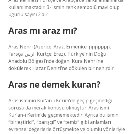
Araz kelimesi Türkçe ve Arapça’da farklı anlamlarda
kullanılmaktadır. 3- İsmin renk sembolü mavi olup
uğurlu sayısı 2’dir.
Aras mı araz mı?
Aras Nehri (Azerice: Araz, Ermenice: րրրքքքր,
Farsça: ارس, Kürtçe: Erez), Türkiye’nin Doğu
Anadolu Bölgesi’nde doğan, Kura Nehri’ne
dökülerek Hazar Denizi’ne dökülen bir nehirdir.
Aras ne demek kuran?
Aras isminin Kur’an-ı Kerim’de geçip geçmediği
sorusu da merak konusu olmuştur. Aras ismi
Kur’an-ı Kerim’de geçmemektedir. Ayrıca bu ismin
“birleştirici”, “barışçıl” ve “temiz” gibi anlamları
evrensel değerlerle örtüşmekte ve olumlu yönleriyle