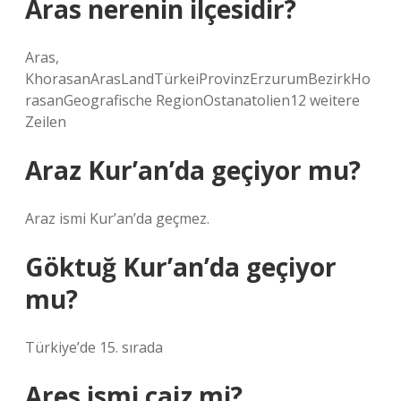
Aras nerenin ilçesidir?
Aras,
KhorasanArasLandTürkeiProvinzErzurumBezirkHo
rasanGeografische RegionOstanatolien12 weitere
Zeilen
Araz Kur’an’da geçiyor mu?
Araz ismi Kur’an’da geçmez.
Göktuğ Kur’an’da geçiyor
mu?
Türkiye’de 15. sırada
Ares ismi caiz mi?