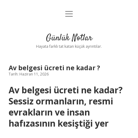
menüyü
Anasayfa
aç
Gizlilik Politikası
Günlük Notlar
Yasal Uyarı
Hayata farklı tat katan küçük ayrıntılar.
Hakkımızda
Av belgesi ücreti ne kadar ?
Tarih: Haziran 11, 2026
Av belgesi ücreti ne kadar?
Sessiz ormanların, resmi
evrakların ve insan
hafızasının kesiştiği yer