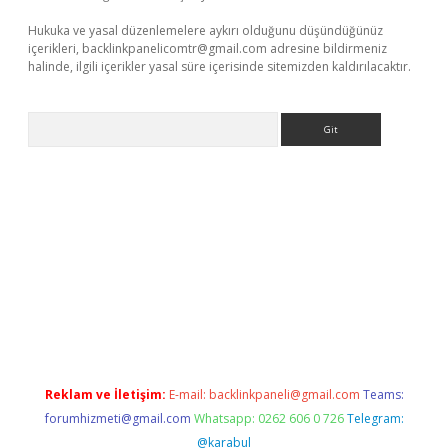
Hukuka ve yasal düzenlemelere aykırı olduğunu düşündüğünüz
içerikleri,
backlinkpanelicomtr@gmail.com
adresine bildirmeniz
halinde, ilgili içerikler yasal süre içerisinde sitemizden kaldırılacaktır.
Arama
 giriş
Reklam ve İletişim:
E-mail:
backlinkpaneli@gmail.com
Teams:
forumhizmeti@gmail.com
Whatsapp: 0262 606 0 726
Telegram:
@karabul