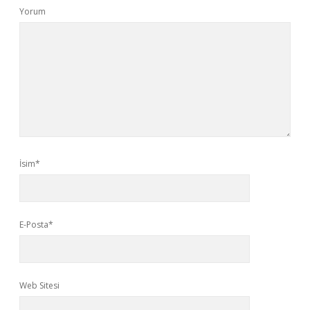
Yorum
İsim*
E-Posta*
Web Sitesi