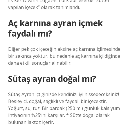
ilk kez Divan-i Lugat-it Türk adlı eserde “sütten
yapılan içecek” olarak tanımlandı.
Aç karnına ayran içmek
faydalı mı?
Diğer pek çok içeceğin aksine aç karnına içilmesinde
bir sakınca yoktur, bu nedenle aç karnına içildiğinde
daha etkili sonuçlar alınabilir.
Sütaş ayran doğal mı?
Sütaş Ayran içtiğinizde kendinizi iyi hissedeceksiniz!
Besleyici, doğal, sağlıklı ve faydalı bir içecektir.
Yoğurt, su, tuz. Bir bardak (250 ml) günlük kalsiyum
ihtiyacının %25’ini karşılar. * Sütte doğal olarak
bulunan laktoz içerir.