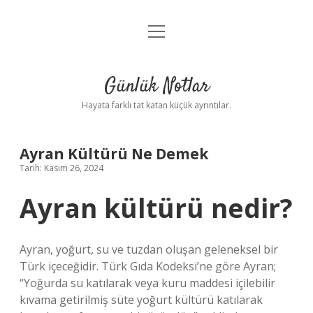
menüyü
Anasayfa
aç
Gizlilik Politikası
Günlük Notlar
Yasal Uyarı
Hayata farklı tat katan küçük ayrıntılar.
Hakkımızda
Ayran Kültürü Ne Demek
Tarih: Kasım 26, 2024
Ayran kültürü nedir?
Ayran, yoğurt, su ve tuzdan oluşan geleneksel bir
Türk içeceğidir. Türk Gıda Kodeksi’ne göre Ayran;
“Yoğurda su katılarak veya kuru maddesi içilebilir
kıvama getirilmiş süte yoğurt kültürü katılarak