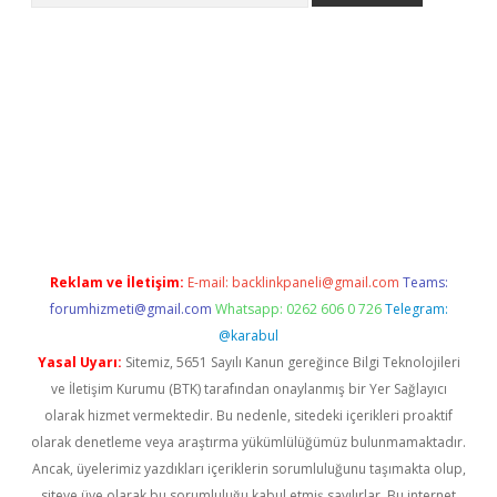
etci giriş
Reklam ve İletişim:
E-mail:
backlinkpaneli@gmail.com
Teams:
forumhizmeti@gmail.com
Whatsapp: 0262 606 0 726
Telegram:
@karabul
Yasal Uyarı:
Sitemiz, 5651 Sayılı Kanun gereğince Bilgi Teknolojileri
ve İletişim Kurumu (BTK) tarafından onaylanmış bir Yer Sağlayıcı
olarak hizmet vermektedir. Bu nedenle, sitedeki içerikleri proaktif
olarak denetleme veya araştırma yükümlülüğümüz bulunmamaktadır.
Ancak, üyelerimiz yazdıkları içeriklerin sorumluluğunu taşımakta olup,
siteye üye olarak bu sorumluluğu kabul etmiş sayılırlar. Bu internet