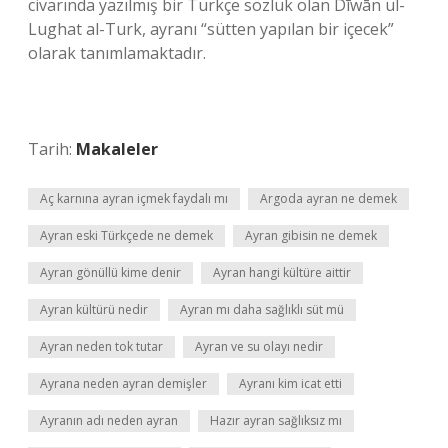
civarında yazılmış bir Türkçe sözlük olan Dīwān ul-
Lughat al-Turk, ayranı “sütten yapılan bir içecek”
olarak tanımlamaktadır.
Tarih:
Makaleler
Aç karnına ayran içmek faydalı mı
Argoda ayran ne demek
Ayran eski Türkçede ne demek
Ayran gibisin ne demek
Ayran gönüllü kime denir
Ayran hangi kültüre aittir
Ayran kültürü nedir
Ayran mı daha sağlıklı süt mü
Ayran neden tok tutar
Ayran ve su olayı nedir
Ayrana neden ayran demişler
Ayranı kim icat etti
Ayranın adı neden ayran
Hazır ayran sağlıksız mı