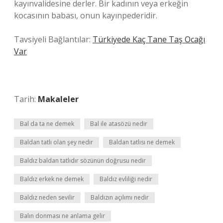
kayınvalidesine derler. Bir kadının veya erkeğin
kocasının babası, onun kayınpederidir.
Tavsiyeli Bağlantılar:
Türkiyede Kaç Tane Taş Ocağı
Var
Tarih:
Makaleler
Bal da ta ne demek
Bal ile atasözü nedir
Baldan tatlı olan şey nedir
Baldan tatlısı ne demek
Baldız baldan tatlıdır sözünün doğrusu nedir
Baldız erkek ne demek
Baldız evliliği nedir
Baldız neden sevilir
Baldızın açılımı nedir
Balın donması ne anlama gelir