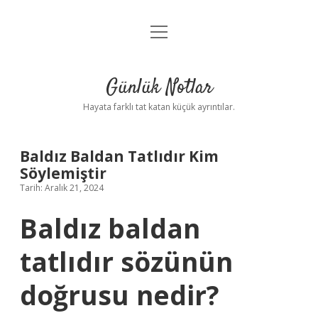
menüyü
Anasayfa
aç
Gizlilik Politikası
Günlük Notlar
Yasal Uyarı
Hayata farklı tat katan küçük ayrıntılar.
Hakkımızda
Baldız Baldan Tatlıdır Kim
Söylemiştir
Tarih: Aralık 21, 2024
Baldız baldan
tatlıdır sözünün
doğrusu nedir?