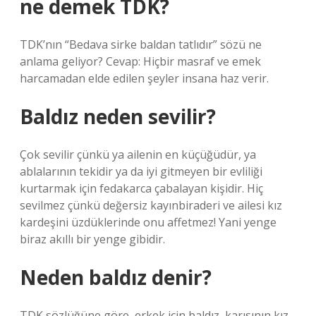
ne demek TDK?
TDK’nın “Bedava sirke baldan tatlıdır” sözü ne
anlama geliyor? Cevap: Hiçbir masraf ve emek
harcamadan elde edilen şeyler insana haz verir.
Baldız neden sevilir?
Çok sevilir çünkü ya ailenin en küçüğüdür, ya
ablalarının tekidir ya da iyi gitmeyen bir evliliği
kurtarmak için fedakarca çabalayan kişidir. Hiç
sevilmez çünkü değersiz kayınbiraderi ve ailesi kız
kardeşini üzdüklerinde onu affetmez! Yani yenge
biraz akıllı bir yenge gibidir.
Neden baldız denir?
TDK sözlüğüne göre, erkek için baldız, karısının kız