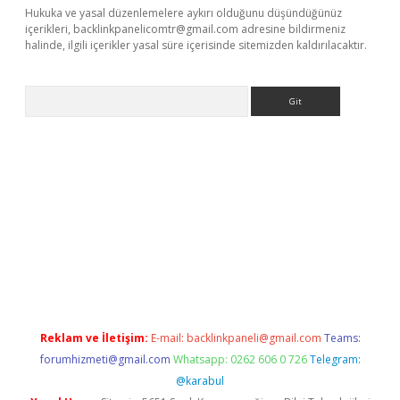
Hukuka ve yasal düzenlemelere aykırı olduğunu düşündüğünüz
içerikleri,
backlinkpanelicomtr@gmail.com
adresine bildirmeniz
halinde, ilgili içerikler yasal süre içerisinde sitemizden kaldırılacaktır.
Arama
ş
Reklam ve İletişim:
E-mail:
backlinkpaneli@gmail.com
Teams:
forumhizmeti@gmail.com
Whatsapp: 0262 606 0 726
Telegram:
@karabul