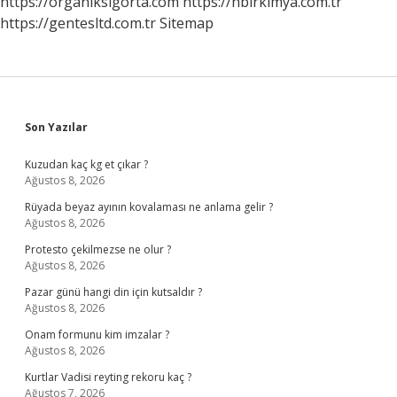
https://organiksigorta.com
https://hbirkimya.com.tr
https://gentesltd.com.tr
Sitemap
Sidebar
Son Yazılar
Kuzudan kaç kg et çıkar ?
Ağustos 8, 2026
Rüyada beyaz ayının kovalaması ne anlama gelir ?
Ağustos 8, 2026
Protesto çekilmezse ne olur ?
Ağustos 8, 2026
Pazar günü hangi din için kutsaldır ?
Ağustos 8, 2026
Onam formunu kim imzalar ?
Ağustos 8, 2026
Kurtlar Vadisi reyting rekoru kaç ?
Ağustos 7, 2026