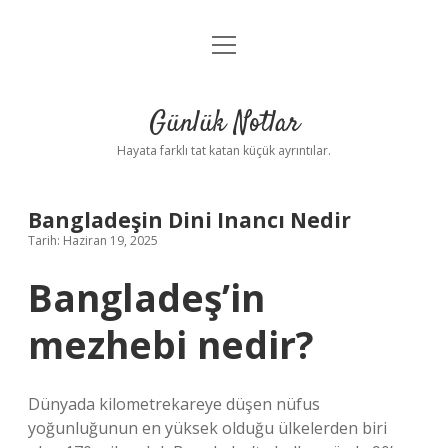
menüyü
Anasayfa
aç
Gizlilik Politikası
Günlük Notlar
Yasal Uyarı
Hayata farklı tat katan küçük ayrıntılar.
Hakkımızda
Bangladeşin Dini Inancı Nedir
Tarih: Haziran 19, 2025
Bangladeş’in
mezhebi nedir?
Dünyada kilometrekareye düşen nüfus
yoğunluğunun en yüksek olduğu ülkelerden biri