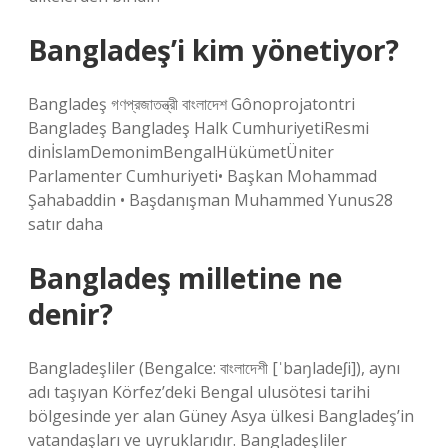
Bangladeş’i kim yönetiyor?
Bangladeş গণপ্রজাতন্ত্রী বাংলাদেশ Gônoprojatontri
Bangladeş Bangladeş Halk CumhuriyetiResmi
dinİslamDemonimBengalHükümetÜniter
Parlamenter Cumhuriyeti• Başkan Mohammad
Şahabaddin • Başdanışman Muhammed Yunus28
satır daha
Bangladeş milletine ne
denir?
Bangladeşliler (Bengalce: বাংলাদেশী [ˈbaŋladeʃi]), aynı
adı taşıyan Körfez’deki Bengal ulusötesi tarihi
bölgesinde yer alan Güney Asya ülkesi Bangladeş’in
vatandaşları ve uyruklarıdır. Bangladeşliler