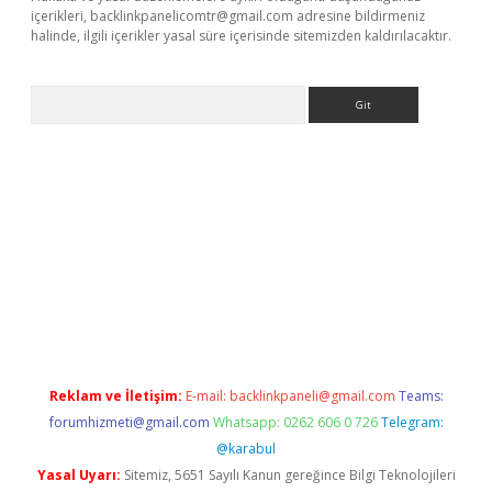
içerikleri,
backlinkpanelicomtr@gmail.com
adresine bildirmeniz
halinde, ilgili içerikler yasal süre içerisinde sitemizden kaldırılacaktır.
Arama
ci giriş
Reklam ve İletişim:
E-mail:
backlinkpaneli@gmail.com
Teams:
forumhizmeti@gmail.com
Whatsapp: 0262 606 0 726
Telegram:
@karabul
Yasal Uyarı:
Sitemiz, 5651 Sayılı Kanun gereğince Bilgi Teknolojileri