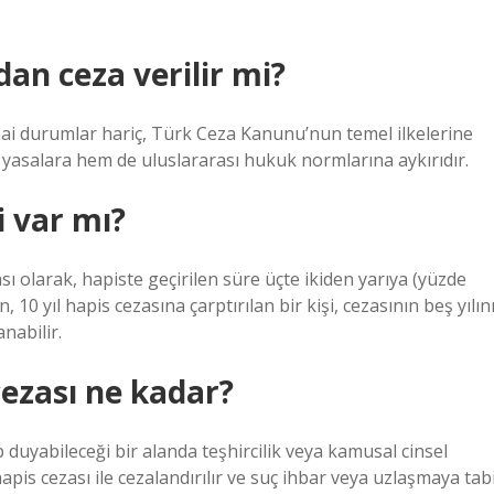
dan ceza verilir mi?
isnai durumlar hariç, Türk Ceza Kanunu’nun temel ilkelerine
al yasalara hem de uluslararası hukuk normlarına aykırıdır.
i var mı?
ı olarak, hapiste geçirilen süre üçte ikiden yarıya (yüzde
0 yıl hapis cezasına çarptırılan bir kişi, cezasının beş yılın
nabilir.
ezası ne kadar?
duyabileceği bir alanda teşhircilik veya kamusal cinsel
 hapis cezası ile cezalandırılır ve suç ihbar veya uzlaşmaya tab