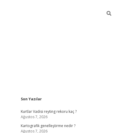
Sidebar
Son Yazılar
betci giriş
Kurtlar Vadisi reyting rekoru kaç ?
Ağustos 7, 2026
Kartografik genelleştirme nedir ?
Ağustos 7, 2026