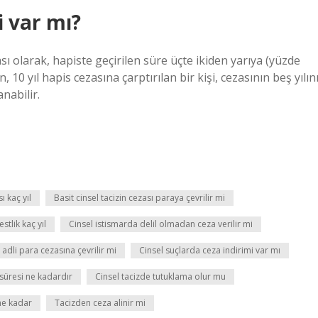
i var mı?
ı olarak, hapiste geçirilen süre üçte ikiden yarıya (yüzde
0 yıl hapis cezasına çarptırılan bir kişi, cezasının beş yılın
nabilir.
ı kaç yıl
Basit cinsel tacizin cezası paraya çevrilir mi
stlik kaç yıl
Cinsel istismarda delil olmadan ceza verilir mi
 adli para cezasına çevrilir mi
Cinsel suçlarda ceza indirimi var mı
 süresi ne kadardır
Cinsel tacizde tutuklama olur mu
ne kadar
Tacizden ceza alinir mi