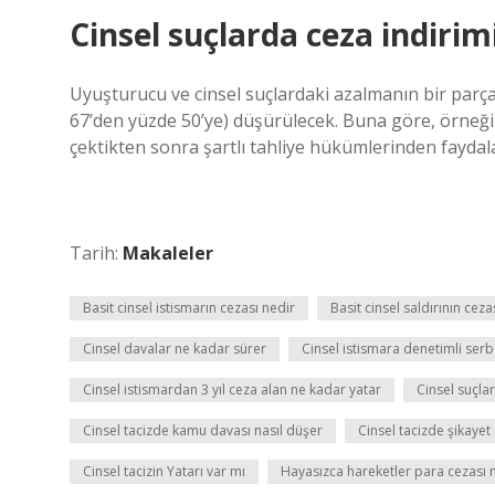
Cinsel suçlarda ceza indirim
Uyuşturucu ve cinsel suçlardaki azalmanın bir parças
67’den yüzde 50’ye) düşürülecek. Buna göre, örneğin, 1
çektikten sonra şartlı tahliye hükümlerinden faydala
Tarih:
Makaleler
Basit cinsel istismarın cezası nedir
Basit cinsel saldırının cezas
Cinsel davalar ne kadar sürer
Cinsel istismara denetimli serbe
Cinsel istismardan 3 yıl ceza alan ne kadar yatar
Cinsel suçlar
Cinsel tacizde kamu davası nasıl düşer
Cinsel tacizde şikayet
Cinsel tacizin Yatarı var mı
Hayasızca hareketler para cezası 