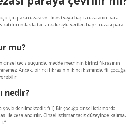
cezası paraya çevrilir mi?
ı suçu için para cezası verilmesi veya hapis cezasının para
isnai durumlarda taciz nedeniyle verilen hapis cezası para
lur mu?
insel taciz suçunda, madde metninin birinci fıkrasının
remez. Ancak, birinci fıkrasının ikinci kısmında, fiil çocuğa
rebilir.
ı nedir?
öyle denilmektedir: “(1) Bir çocuğa cinsel istismarda
ı ile cezalandırılır. Cinsel istismar taciz düzeyinde kalırsa,
ır.”