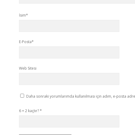
İsim*
E-Posta*
Web Sitesi
Daha sonraki yorumlarımda kullanılması için adım, e-posta adres
6 + 2 kaçtır?
*