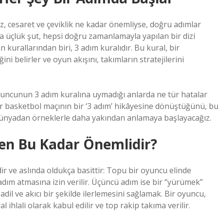
z, cesaret ve çeviklik ne kadar önemliyse, doğru adımlar
da üçlük şut, hepsi doğru zamanlamayla yapılan bir dizi
kurallarından biri, 3 adım kuralıdır. Bu kural, bir
i belirler ve oyun akışını, takımların stratejilerini
oyuncunun 3 adım kuralına uymadığı anlarda ne tür hatalar
 her basketbol maçının bir ‘3 adım’ hikâyesine dönüştüğünü, b
dünyadan örneklerle daha yakından anlamaya başlayacağız.
den Bu Kadar Önemlidir?
ir ve aslında oldukça basittir: Topu bir oyuncu elinde
 adım atmasına izin verilir. Üçüncü adım ise bir “yürümek”
adil ve akıcı bir şekilde ilerlemesini sağlamak. Bir oyuncu,
ihlali olarak kabul edilir ve top rakip takıma verilir.