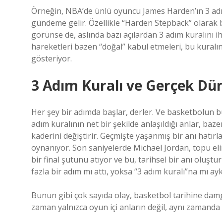
Örneğin, NBA’de ünlü oyuncu James Harden’ın 3 adım 
gündeme gelir. Özellikle “Harden Stepback” olarak bi
görünse de, aslında bazı açılardan 3 adım kuralını i
hareketleri bazen “doğal” kabul etmeleri, bu kura
gösteriyor.
3 Adım Kuralı ve Gerçek Dü
Her şey bir adımda başlar, derler. Ve basketbolun bu 
adım kuralının net bir şekilde anlaşıldığı anlar, baz
kaderini değiştirir. Geçmişte yaşanmış bir anı hatır
oynanıyor. Son saniyelerde Michael Jordan, topu el
bir final şutunu atıyor ve bu, tarihsel bir anı oluşt
fazla bir adım mı attı, yoksa “3 adım kuralı”na mı ayk
Bunun gibi çok sayıda olay, basketbol tarihine damga
zaman yalnızca oyun içi anların değil, aynı zamanda o