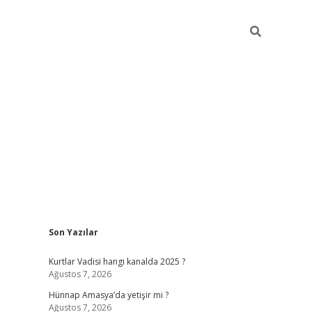
Sidebar
Son Yazılar
betci giriş
Kurtlar Vadisi hangi kanalda 2025 ?
Ağustos 7, 2026
Hünnap Amasya’da yetişir mi ?
Ağustos 7, 2026