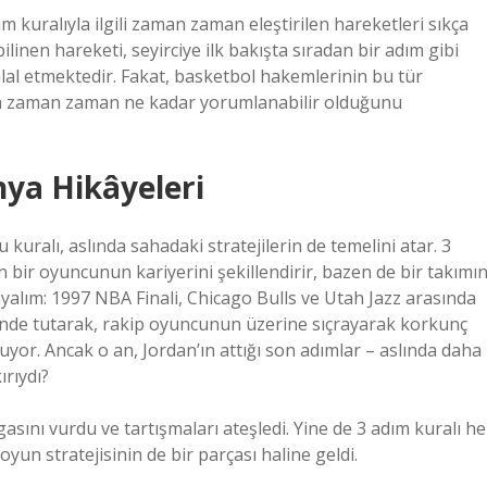
kuralıyla ilgili zaman zaman eleştirilen hareketleri sıkça
linen hareketi, seyirciye ilk bakışta sıradan bir adım gibi
hlal etmektedir. Fakat, basketbol hakemlerinin bu tür
lın zaman zaman ne kadar yorumlanabilir olduğunu
nya Hikâyeleri
kuralı, aslında sahadaki stratejilerin de temelini atar. 3
en bir oyuncunun kariyerini şekillendirir, bazen de bir takımı
layalım: 1997 NBA Finali, Chicago Bulls ve Utah Jazz arasında
inde tutarak, rakip oyuncunun üzerine sıçrayarak korkunç
uruyor. Ancak o an, Jordan’ın attığı son adımlar – aslında daha
ırıydı?
sını vurdu ve tartışmaları ateşledi. Yine de 3 adım kuralı he
yun stratejisinin de bir parçası haline geldi.