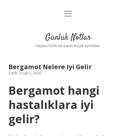
menüyü
Anasayfa
aç
Gizlilik Politikası
Günlük Notlar
Yasal Uyarı
Hayata farklı tat katan küçük ayrıntılar.
Hakkımızda
Bergamot Nelere Iyi Gelir
Tarih: Ocak 5, 2025
Bergamot hangi
hastalıklara iyi
gelir?