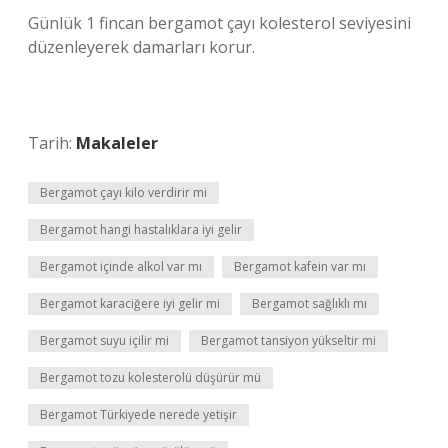
Günlük 1 fincan bergamot çayı kolesterol seviyesini
düzenleyerek damarları korur.
Tarih:
Makaleler
Bergamot çayı kilo verdirir mi
Bergamot hangi hastalıklara iyi gelir
Bergamot içinde alkol var mı
Bergamot kafein var mı
Bergamot karaciğere iyi gelir mi
Bergamot sağlıklı mı
Bergamot suyu içilir mi
Bergamot tansiyon yükseltir mi
Bergamot tozu kolesterolü düşürür mü
Bergamot Türkiyede nerede yetişir