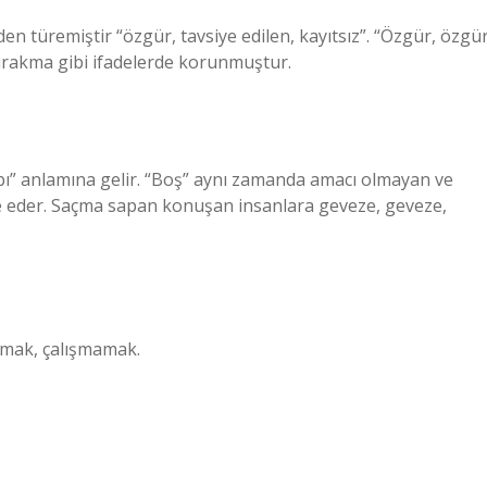
n türemiştir “özgür, tavsiye edilen, kayıtsız”. “Özgür, özgür
ırakma gibi ifadelerde korunmuştur.
bı” anlamına gelir. “Boş” aynı zamanda amacı olmayan ve
de eder. Saçma sapan konuşan insanlara geveze, geveze,
şmak, çalışmamak.