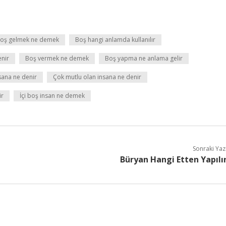
oş gelmek ne demek
Boş hangi anlamda kullanılır
nir
Boş vermek ne demek
Boş yapma ne anlama gelir
sana ne denir
Çok mutlu olan insana ne denir
ir
İçi boş insan ne demek
Sonraki Yaz
Büryan Hangi Etten Yapılı