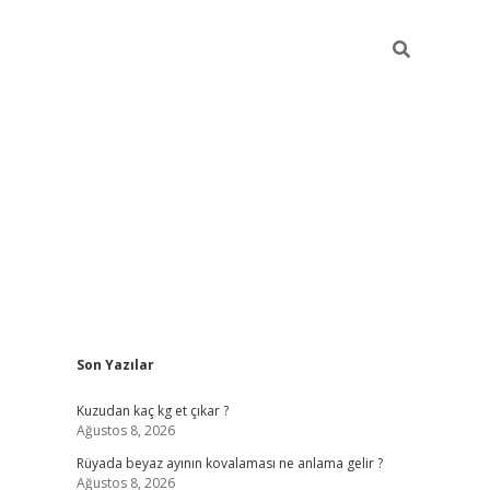
Sidebar
Son Yazılar
betci giriş
Kuzudan kaç kg et çıkar ?
Ağustos 8, 2026
Rüyada beyaz ayının kovalaması ne anlama gelir ?
Ağustos 8, 2026