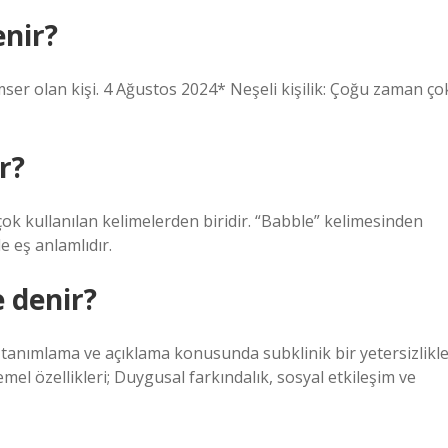
enir?
imser olan kişi. 4 Ağustos 2024* Neşeli kişilik: Çoğu zaman ço
r?
ok kullanılan kelimelerden biridir. “Babble” kelimesinden
e eş anlamlıdır.
 denir?
ı tanımlama ve açıklama konusunda subklinik bir yetersizlikl
emel özellikleri; Duygusal farkındalık, sosyal etkileşim ve