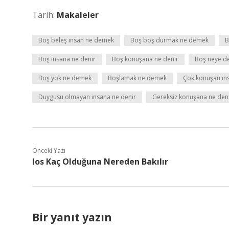
Tarih:
Makaleler
Boş beleş insan ne demek
Boş boş durmak ne demek
B
Boş insana ne denir
Boş konuşana ne denir
Boş neye de
Boş yok ne demek
Boşlamak ne demek
Çok konuşan in
Duygusu olmayan insana ne denir
Gereksiz konuşana ne den
Önceki Yazı
Ios Kaç Olduğuna Nereden Bakılır
Bir yanıt yazın