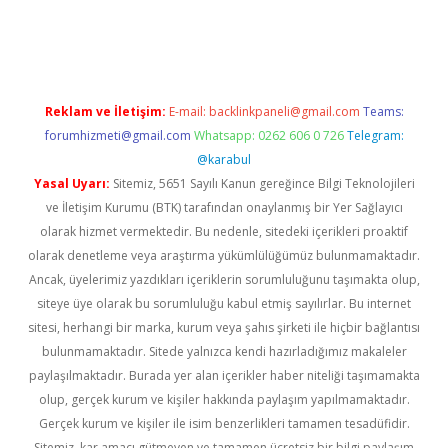
i giriş
Reklam ve İletişim:
E-mail:
backlinkpaneli@gmail.com
Teams:
forumhizmeti@gmail.com
Whatsapp: 0262 606 0 726
Telegram:
@karabul
Yasal Uyarı:
Sitemiz, 5651 Sayılı Kanun gereğince Bilgi Teknolojileri
ve İletişim Kurumu (BTK) tarafından onaylanmış bir Yer Sağlayıcı
olarak hizmet vermektedir. Bu nedenle, sitedeki içerikleri proaktif
olarak denetleme veya araştırma yükümlülüğümüz bulunmamaktadır.
Ancak, üyelerimiz yazdıkları içeriklerin sorumluluğunu taşımakta olup,
siteye üye olarak bu sorumluluğu kabul etmiş sayılırlar. Bu internet
sitesi, herhangi bir marka, kurum veya şahıs şirketi ile hiçbir bağlantısı
bulunmamaktadır. Sitede yalnızca kendi hazırladığımız makaleler
paylaşılmaktadır. Burada yer alan içerikler haber niteliği taşımamakta
olup, gerçek kurum ve kişiler hakkında paylaşım yapılmamaktadır.
Gerçek kurum ve kişiler ile isim benzerlikleri tamamen tesadüfidir.
Sitemiz, kar amacı gütmeyen ve tamamen ücretsiz bir bilgi paylaşım