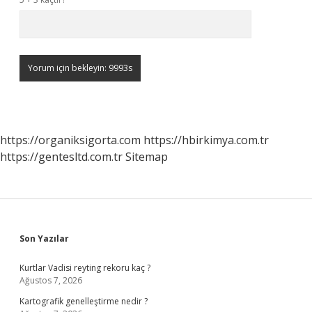
https://organiksigorta.com
https://hbirkimya.com.tr
https://gentesltd.com.tr
Sitemap
Sidebar
Son Yazılar
Kurtlar Vadisi reyting rekoru kaç ?
Ağustos 7, 2026
Kartografik genelleştirme nedir ?