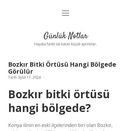
menüyü
Anasayfa
aç
Gizlilik Politikası
Günlük Notlar
Yasal Uyarı
Hayata farklı tat katan küçük ayrıntılar.
Hakkımızda
Bozkır Bitki Örtüsü Hangi Bölgede
Görülür
Tarih: Eylül 17, 2024
Bozkır bitki örtüsü
hangi bölgede?
Konya ilinin en eski ilçelerinden biri olan Bozkır,