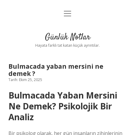
menüyü
Anasayfa
aç
Gizlilik Politikası
Günlük Notlar
Yasal Uyarı
Hayata farklı tat katan küçük ayrıntılar.
Hakkımızda
Bulmacada yaban mersini ne
demek ?
Tarih: Ekim 25, 2025
Bulmacada Yaban Mersini
Ne Demek? Psikolojik Bir
Analiz
Bir psikolog olarak, her gün insanların zihinlerinin