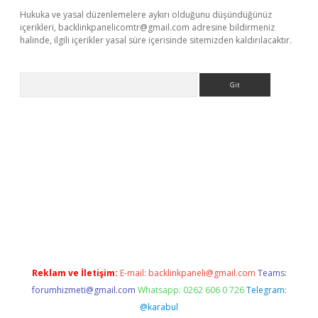
Hukuka ve yasal düzenlemelere aykırı olduğunu düşündüğünüz
içerikleri,
backlinkpanelicomtr@gmail.com
adresine bildirmeniz
halinde, ilgili içerikler yasal süre içerisinde sitemizden kaldırılacaktır.
Arama
ci giriş
Reklam ve İletişim:
E-mail:
backlinkpaneli@gmail.com
Teams:
forumhizmeti@gmail.com
Whatsapp: 0262 606 0 726
Telegram:
@karabul