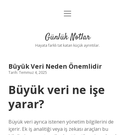
menüyü
Anasayfa
aç
Gizlilik Politikası
Günlük Notlar
Yasal Uyarı
Hayata farklı tat katan küçük ayrıntılar.
Hakkımızda
Büyük Veri Neden Önemlidir
Tarih: Temmuz 4, 2025
Büyük veri ne işe
yarar?
Büyük veri ayrıca istenen yönetim bilgilerini de
içerir. Ek iş analitiği veya iş zekası araçları bu