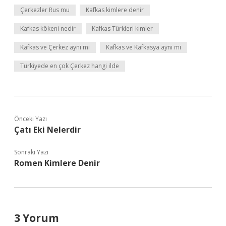
Çerkezler Rus mu
Kafkas kimlere denir
Kafkas kökeni nedir
Kafkas Türkleri kimler
Kafkas ve Çerkez aynı mı
Kafkas ve Kafkasya aynı mı
Türkiyede en çok Çerkez hangi ilde
Önceki Yazı
Çatı Eki Nelerdir
Sonraki Yazı
Romen Kimlere Denir
3 Yorum