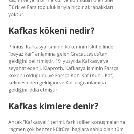
kadim ve yerli bir halktır ve komşuları olan Slav,
Türk ve Fars topluluklarıyla hiçbir akrabalıkları
yoktur.
Kafkas kökeni nedir?
Plinius, Kafkasya isminin kökeninin İskit dilinde
“beyaz kar” anlamına gelen Gracaucasus’tan
geldiğini belirtmiştir. 19. yüzyılda Kafkasya’ya
seyahat eden J. Klaproth, Kafkasya isminin Farsça
kökenli olduğunu ve Farsça Koh-Kaf (Kuh-i Kaf)
kelimesinden geldiğini ve Kaf-dağı anlamına
geldiğini iddia etmiştir.
Kafkas kimlere denir?
Ancak “Kafkasyalı” terimi, farklı diller konuşmalarına
rağmen çok benzer kültürel bağlara sahip olan tüm