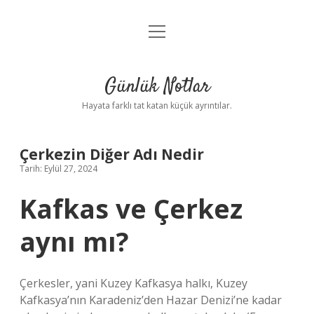
menüyü
Anasayfa
aç
Gizlilik Politikası
Günlük Notlar
Yasal Uyarı
Hayata farklı tat katan küçük ayrıntılar.
Hakkımızda
Çerkezin Diğer Adı Nedir
Tarih: Eylül 27, 2024
Kafkas ve Çerkez
aynı mı?
Çerkesler, yani Kuzey Kafkasya halkı, Kuzey
Kafkasya’nın Karadeniz’den Hazar Denizi’ne kadar