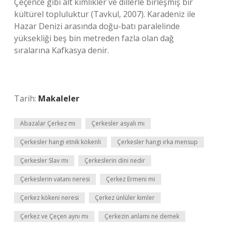
Çeçence gibi alt kimlikler ve dillerle birleşmiş bir
kültürel topluluktur (Tavkul, 2007). Karadeniz ile
Hazar Denizi arasında doğu-batı paralelinde
yüksekliği beş bin metreden fazla olan dağ
sıralarına Kafkasya denir.
Tarih:
Makaleler
Abazalar Çerkez mi
Çerkesler asyalı mı
Çerkesler hangi etnik kökenli
Çerkesler hangi ırka mensup
Çerkesler Slav mı
Çerkeslerin dini nedir
Çerkeslerin vatanı neresi
Çerkez Ermeni mi
Çerkez kökeni neresi
Çerkez ünlüler kimler
Çerkez ve Çeçen aynı mı
Çerkezin anlamı ne demek