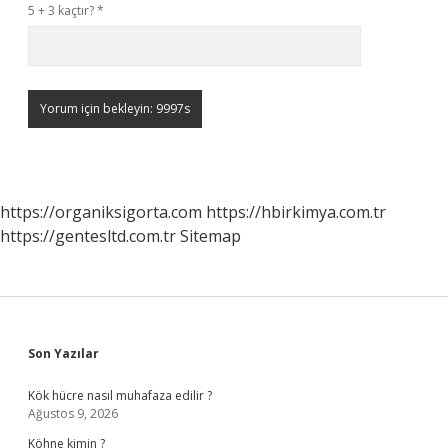
5 + 3 kaçtır?
*
https://organiksigorta.com
https://hbirkimya.com.tr
https://gentesltd.com.tr
Sitemap
Sidebar
Son Yazılar
Kök hücre nasıl muhafaza edilir ?
Ağustos 9, 2026
Köhne kimin ?