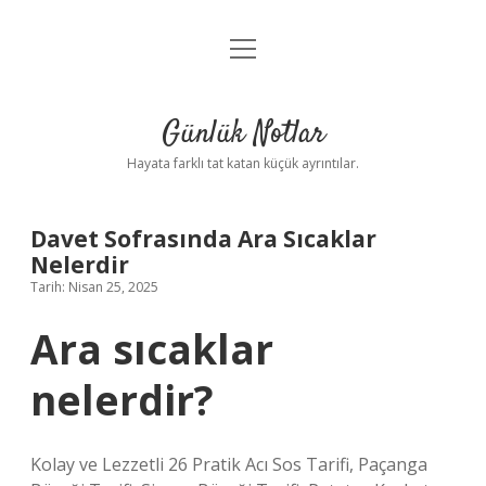
menüyü
Anasayfa
aç
Gizlilik Politikası
Günlük Notlar
Yasal Uyarı
Hayata farklı tat katan küçük ayrıntılar.
Hakkımızda
Davet Sofrasında Ara Sıcaklar
Nelerdir
Tarih: Nisan 25, 2025
Ara sıcaklar
nelerdir?
Kolay ve Lezzetli 26 Pratik Acı Sos Tarifi, Paçanga