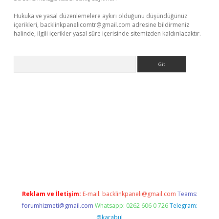
Hukuka ve yasal düzenlemelere aykırı olduğunu düşündüğünüz
içerikleri,
backlinkpanelicomtr@gmail.com
adresine bildirmeniz
halinde, ilgili içerikler yasal süre içerisinde sitemizden kaldırılacaktır.
Arama
betci giriş
Reklam ve İletişim:
E-mail:
backlinkpaneli@gmail.com
Teams:
forumhizmeti@gmail.com
Whatsapp: 0262 606 0 726
Telegram:
@karabul