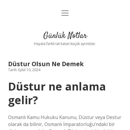
menüyü
Anasayfa
aç
Gizlilik Politikası
Günlük Notlar
Yasal Uyarı
Hayata farklı tat katan küçük ayrıntılar.
Hakkımızda
Düstur Olsun Ne Demek
Tarih: Eylül 10, 2024
Düstur ne anlama
gelir?
Osmanlı Kamu Hukuku Kanunu, Düstur veya Destur
olarak da bilinir, Osmanlı İmparatorluğu’ndaki bir