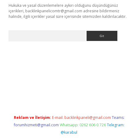
Hukuka ve yasal düzenlemelere aykırı olduğunu düşündüğünüz
içerikleri,
backlinkpanelicomtr@gmail.com
adresine bildirmeniz
halinde, ilgili içerikler yasal süre içerisinde sitemizden kaldırılacaktır.
Arama
 giriş
Reklam ve İletişim:
E-mail:
backlinkpaneli@gmail.com
Teams:
forumhizmeti@gmail.com
Whatsapp: 0262 606 0 726
Telegram:
@karabul