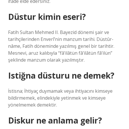
ifade elde edersiniz.
Düstur kimin eseri?
Fatih Sultan Mehmed II. Bayezid dönemi şair ve
tarihçilerinden Enverî’nin manzum tarihi. Düstûr-
nâme, Fatih döneminde yazılmış genel bir tarihtir.
Mesnevi, aruz kalıbıyla “fâ’ilâtün fâ’ilâtün fâ’ilün”
şeklinde manzum olarak yazılmıştır.
Istiğna düsturu ne demek?
İstisna; İhtiyaç duymamak veya ihtiyacını kimseye
bildirmemek, elindekiyle yetinmek ve kimseye
yönelmemek demektir.
Diskur ne anlama gelir?