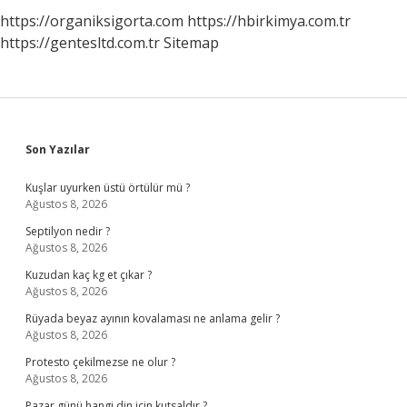
https://organiksigorta.com
https://hbirkimya.com.tr
https://gentesltd.com.tr
Sitemap
Sidebar
Son Yazılar
Kuşlar uyurken üstü örtülür mü ?
Ağustos 8, 2026
Septilyon nedir ?
Ağustos 8, 2026
Kuzudan kaç kg et çıkar ?
Ağustos 8, 2026
Rüyada beyaz ayının kovalaması ne anlama gelir ?
Ağustos 8, 2026
Protesto çekilmezse ne olur ?
Ağustos 8, 2026
Pazar günü hangi din için kutsaldır ?