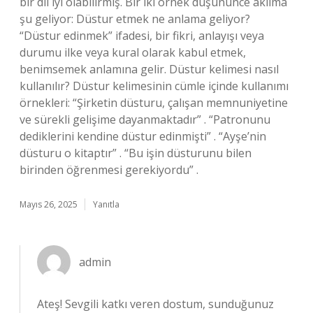
bir dil iyi olabilirmiş. Bir iki örnek düşününce aklıma
şu geliyor: Düstur etmek ne anlama geliyor?
“Düstur edinmek” ifadesi, bir fikri, anlayışı veya
durumu ilke veya kural olarak kabul etmek,
benimsemek anlamına gelir. Düstur kelimesi nasıl
kullanılır? Düstur kelimesinin cümle içinde kullanımı
örnekleri: “Şirketin düsturu, çalışan memnuniyetine
ve sürekli gelişime dayanmaktadır” . “Patronunu
dediklerini kendine düstur edinmişti” . “Ayşe’nin
düsturu o kitaptır” . “Bu işin düsturunu bilen
birinden öğrenmesi gerekiyordu” .
Mayıs 26, 2025
Yanıtla
admin
Ateş! Sevgili katkı veren dostum, sunduğunuz