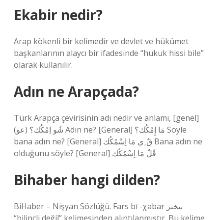
Ekabir nedir?
Arap kökenli bir kelimedir ve devlet ve hükümet
başkanlarının alaycı bir ifadesinde “hukuk hissi bile”
olarak kullanılır.
Adın ne Arapçada?
Türk Arapça çevirisinin adı nedir ve anlamı, [genel]
شُو اِمُكُك؟ (عو) Adın ne? [General] مَا إِمُكُك؟ Söyle
bana adın ne? [General] قُ ِي مَا اِسْمُكُك Bana adın ne
olduğunu söyle? [General] قُلْ مَا اِسْمُكُك
Bihaber hangi dilden?
BiHaber – Nişyan Sözlüğü. Fars bī -χabar بیخبر
“bilinçli değil” kelimesinden alıntılanmıştır. Bu kelime