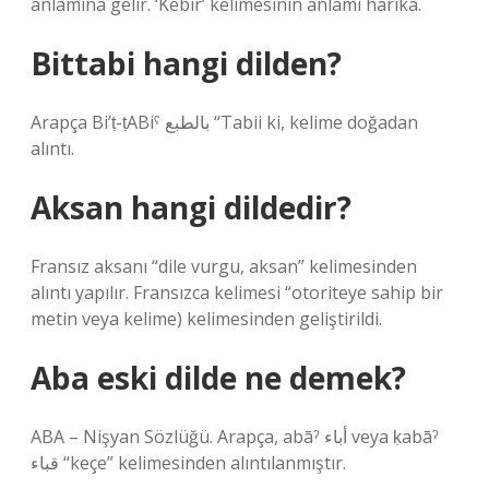
anlamına gelir. ‘Kebir’ kelimesinin anlamı harika.
Bittabi hangi dilden?
Arapça Bi’ṭ-ṭABiˁ بالطبع “Tabii ki, kelime doğadan
alıntı.
Aksan hangi dildedir?
Fransız aksanı “dile vurgu, aksan” kelimesinden
alıntı yapılır. Fransızca kelimesi “otoriteye sahip bir
metin veya kelime) kelimesinden geliştirildi.
Aba eski dilde ne demek?
ABA – Nişyan Sözlüğü. Arapça, abāˀ أباء veya ḳabāˀ
قباء “keçe” kelimesinden alıntılanmıştır.