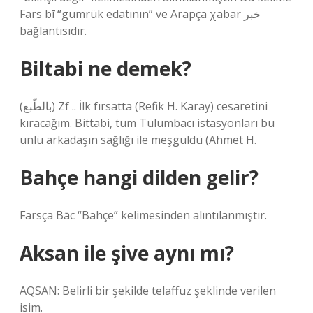
Fars bī “gümrük edatının” ve Arapça χabar خبر
bağlantısıdır.
Biltabi ne demek?
(ﺑﺎﻟﻄّﺒﻊ) Zf .. İlk fırsatta (Refik H. Karay) cesaretini
kıracağım. Bittabi, tüm Tulumbacı istasyonları bu
ünlü arkadaşın sağlığı ile meşguldü (Ahmet H.
Bahçe hangi dilden gelir?
Farsça Bāc “Bahçe” kelimesinden alıntılanmıştır.
Aksan ile şive aynı mı?
AQSAN: Belirli bir şekilde telaffuz şeklinde verilen
isim.