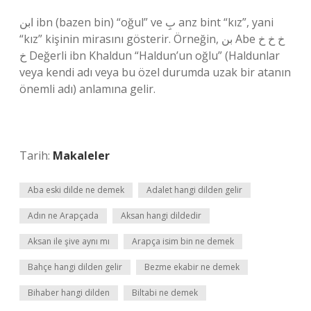
ابن ibn (bazen bin) “oğul” ve بِ anz bint “kız”, yani
“kız” kişinin mirasını gösterir. Örneğin, بن Abe خ خ خ
خ Değerli ibn Khaldun “Haldun’un oğlu” (Haldunlar
veya kendi adı veya bu özel durumda uzak bir atanın
önemli adı) anlamına gelir.
Tarih:
Makaleler
Aba eski dilde ne demek
Adalet hangi dilden gelir
Adın ne Arapçada
Aksan hangi dildedir
Aksan ile şive aynı mı
Arapça isim bin ne demek
Bahçe hangi dilden gelir
Bezme ekabir ne demek
Bihaber hangi dilden
Biltabi ne demek