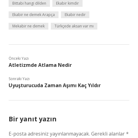
Bittabi hangi dilden
Ekabir kimdir
Ekabir ne demek Arapça
Ekabir nedir
Mekabir ne demek
Türkçede aksan var mı
Önceki Yazı
Atletizmde Atlama Nedir
Sonraki Yazı
Uyuşturucuda Zaman Aşımı Kaç Yıldır
Bir yanıt yazın
E-posta adresiniz yayınlanmayacak.
Gerekli alanlar
*