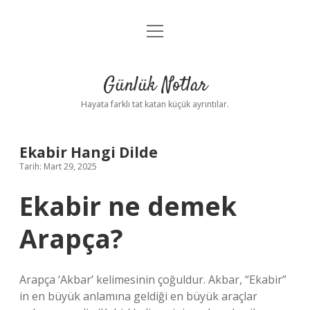
menüyü
Anasayfa
aç
Gizlilik Politikası
Günlük Notlar
Yasal Uyarı
Hayata farklı tat katan küçük ayrıntılar.
Hakkımızda
Ekabir Hangi Dilde
Tarih: Mart 29, 2025
Ekabir ne demek
Arapça?
Arapça ‘Akbar’ kelimesinin çoğuldur. Akbar, “Ekabir”
in en büyük anlamına geldiği en büyük araçlar