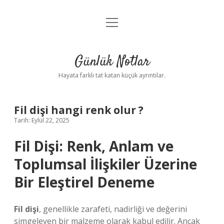
menüyü
Anasayfa
aç
Gizlilik Politikası
Günlük Notlar
Yasal Uyarı
Hayata farklı tat katan küçük ayrıntılar.
Hakkımızda
Fil dişi hangi renk olur ?
Tarih: Eylül 22, 2025
Fil Dişi: Renk, Anlam ve
Toplumsal İlişkiler Üzerine
Bir Eleştirel Deneme
Fil dişi
, genellikle zarafeti, nadirliği ve değerini
simgeleyen bir malzeme olarak kabul edilir. Ancak