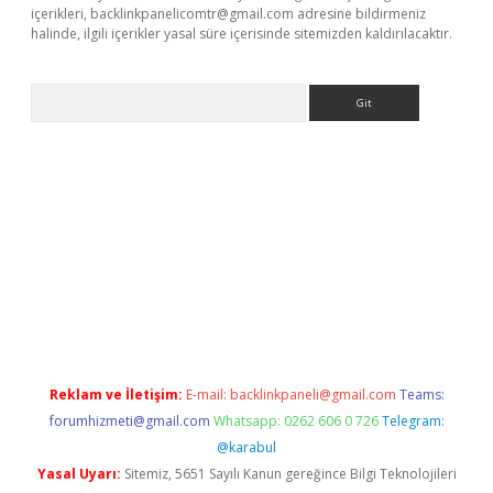
içerikleri,
backlinkpanelicomtr@gmail.com
adresine bildirmeniz
halinde, ilgili içerikler yasal süre içerisinde sitemizden kaldırılacaktır.
Arama
iş
Reklam ve İletişim:
E-mail:
backlinkpaneli@gmail.com
Teams:
forumhizmeti@gmail.com
Whatsapp: 0262 606 0 726
Telegram:
@karabul
Yasal Uyarı:
Sitemiz, 5651 Sayılı Kanun gereğince Bilgi Teknolojileri