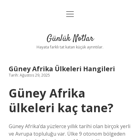
menüyü
Anasayfa
aç
Gizlilik Politikası
Günlük Notlar
Yasal Uyarı
Hayata farklı tat katan küçük ayrıntılar.
Hakkımızda
Güney Afrika Ülkeleri Hangileri
Tarih: Ağustos 29, 2025
Güney Afrika
ülkeleri kaç tane?
Güney Afrika’da yüzlerce yıllık tarihi olan birçok yerli
ve Avrupa topluluğu var. Ülke 9 otonom bölgeden