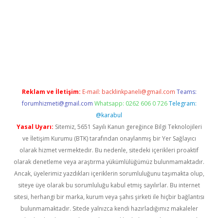
betci giriş
Reklam ve İletişim:
E-mail:
backlinkpaneli@gmail.com
Teams:
forumhizmeti@gmail.com
Whatsapp: 0262 606 0 726
Telegram:
@karabul
Yasal Uyarı:
Sitemiz, 5651 Sayılı Kanun gereğince Bilgi Teknolojileri
ve İletişim Kurumu (BTK) tarafından onaylanmış bir Yer Sağlayıcı
olarak hizmet vermektedir. Bu nedenle, sitedeki içerikleri proaktif
olarak denetleme veya araştırma yükümlülüğümüz bulunmamaktadır.
Ancak, üyelerimiz yazdıkları içeriklerin sorumluluğunu taşımakta olup,
siteye üye olarak bu sorumluluğu kabul etmiş sayılırlar. Bu internet
sitesi, herhangi bir marka, kurum veya şahıs şirketi ile hiçbir bağlantısı
bulunmamaktadır. Sitede yalnızca kendi hazırladığımız makaleler