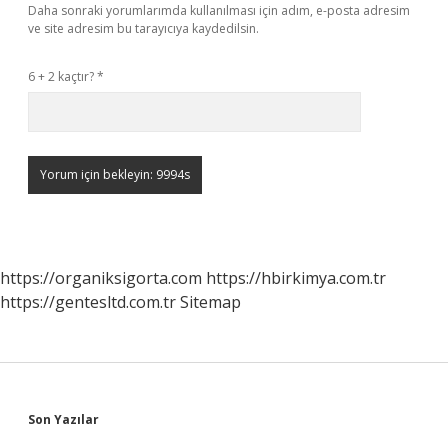
Daha sonraki yorumlarımda kullanılması için adım, e-posta adresim
ve site adresim bu tarayıcıya kaydedilsin.
6 + 2 kaçtır?
*
https://organiksigorta.com
https://hbirkimya.com.tr
https://gentesltd.com.tr
Sitemap
Sidebar
Son Yazılar