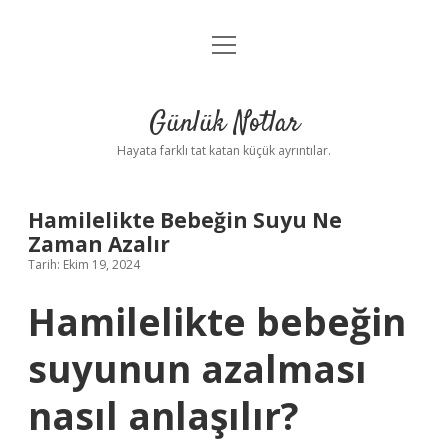
menüyü
Anasayfa
aç
Gizlilik Politikası
Günlük Notlar
Yasal Uyarı
Hayata farklı tat katan küçük ayrıntılar.
Hakkımızda
Hamilelikte Bebeğin Suyu Ne
Zaman Azalır
Tarih: Ekim 19, 2024
Hamilelikte bebeğin
suyunun azalması
nasıl anlaşılır?