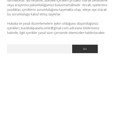
vermektedir. Bu nedenle, sitedeki içerikleri proaktif olarak denetleme
veya araştırma yükümlülüğümüz bulunmamaktadır. Ancak, üyelerimiz
yazdıkları içeriklerin sorumluluğunu taşımakta olup, siteye üye olarak
bu sorumluluğu kabul etmiş sayılırlar.
Hukuka ve yasal düzenlemelere aykırı olduğunu düşündüğünüz
içerikleri,
backlinkpanelicomtr@gmail.com
adresine bildirmeniz
halinde, ilgili içerikler yasal süre içerisinde sitemizden kaldırılacaktır.
Arama
betci giriş