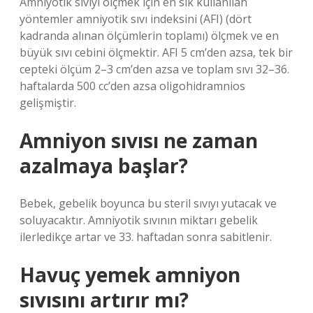
Amniyotik sıvıyı ölçmek için en sık kullanılan
yöntemler amniyotik sıvı indeksini (AFI) (dört
kadranda alınan ölçümlerin toplamı) ölçmek ve en
büyük sıvı cebini ölçmektir. AFI 5 cm’den azsa, tek bir
cepteki ölçüm 2–3 cm’den azsa ve toplam sıvı 32–36.
haftalarda 500 cc’den azsa oligohidramnios
gelişmiştir.
Amniyon sıvısı ne zaman
azalmaya başlar?
Bebek, gebelik boyunca bu steril sıvıyı yutacak ve
soluyacaktır. Amniyotik sıvının miktarı gebelik
ilerledikçe artar ve 33. haftadan sonra sabitlenir.
Havuç yemek amniyon
sıvısını artırır mı?