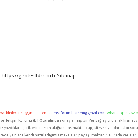
r
https://gentesltd.com.tr
Sitemap
backlinkpaneli@gmail.com
Teams:
forumhizmeti@gmail.com
Whatsapp: 0262 6
i ve İletişim Kurumu (BTK) tarafından onaylanmış bir Yer Sağlayıcı olarak hizmet 
zdıkları içeriklerin sorumluluğunu taşımakta olup, siteye üye olarak bu sorumlu
itede yalnızca kendi hazırladığımız makaleler paylaşılmaktadır. Burada yer alan 