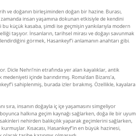
ih ve doğanın birleşiminden doğan bir hazine. Burası,
ynı zamanda insan yaşamına dokunan etkisiyle de kendini
i bu küçük kasaba, şimdi ise geçmişin yankılarıyla modern
lliği taşıyor. İnsanların, tarihsel mirası ve doğayı savunmak
llendirdiğini görmek, Hasankeyf’i anlamanın anahtarı gibi.
or. Dicle Nehri’nin etrafında yer alan kayalıklar, antik
ok medeniyeti içinde barındırmış. Roma’dan Bizans’a,
eyf’i sahiplenmiş, burada izler bırakmış. Özellikle, kayalara
anı sıra, insanın doğayla iç içe yaşamasını simgeliyor
r boyunca halkına geçim kaynağı sağlarken, doğa ile bir uyum
akinleri nehirden balıkçılık yaparak geçimlerini sağlarken,
 kurmuşlar. Kısacası, Hasankeyf’in en büyük hazinesi,
k olarak tarihe kazınmış olmasıydı.