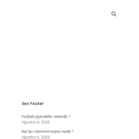
Sidebar
Son Yazılar
betci giriş
Fosfatlı yiyecekler nelerdir ?
Ağustos 6, 2026
Kur’an-ı Kerim’in inancı nedir ?
Ağustos 6, 2026