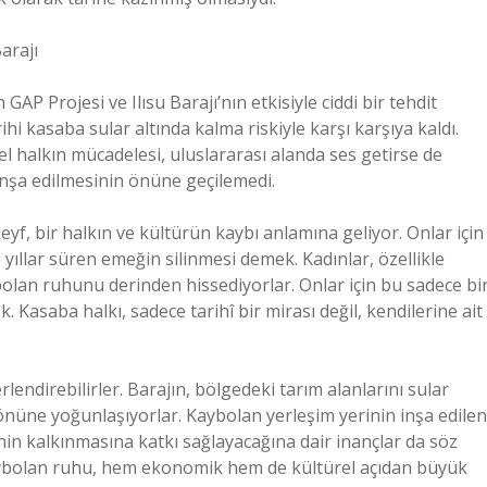
arajı
 Projesi ve Ilısu Barajı’nın etkisiyle ciddi bir tehdit
hi kasaba sular altında kalma riskiyle karşı karşıya kaldı.
el halkın mücadelesi, uluslararası alanda ses getirse de
 inşa edilmesinin önüne geçilemedi.
yf, bir halkın ve kültürün kaybı anlamına geliyor. Onlar için
ı, yıllar süren emeğin silinmesi demek. Kadınlar, özellikle
bolan ruhunu derinden hissediyorlar. Onlar için bu sadece bi
 Kasaba halkı, sadece tarihî bir mirası değil, kendilerine ait
endirebilirler. Barajın, bölgedeki tarım alanlarını sular
önüne yoğunlaşıyorlar. Kaybolan yerleşim yerinin inşa edilen
enin kalkınmasına katkı sağlayacağına dair inançlar da söz
aybolan ruhu, hem ekonomik hem de kültürel açıdan büyük