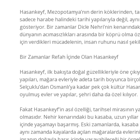
Hasankeyf, Mezopotamya’nın derin köklerinden, tar
sadece harabe halindeki tarihi yapılarıyla değil, a
gösteriyor. Bir zamanlar Dicle Nehri’nin kenarındak
dünyanın acımasızlıkları arasında bir köprü olma öze
için verdikleri mücadelenin, insan ruhunu nasıl şeki
Bir Zamanlar Refah İçinde Olan Hasankeyf
Hasankeyf, ilk bakışta doğal güzellikleriyle öne çıkıy
yapıları, mağara evleriyle adeta tarih boyunca birç
Selçuklu’dan Osmanlı’ya kadar pek çok kültür Hasank
oyulmuş evler ve yapılar, şehri daha da özel kılıyor.
Fakat Hasankeyf’in asıl özelliği, tarihsel mirasının y
olmasıdır. Nehir kenarındaki bu kasaba, uzun yılla
içinde yaşamayı başarmış. Eski zamanlarda, kasaba s
aynı zamanda kayalarda açılan mağaralarda evlerini
insanın doğayla barış içinde yaşayabileceği bir örne