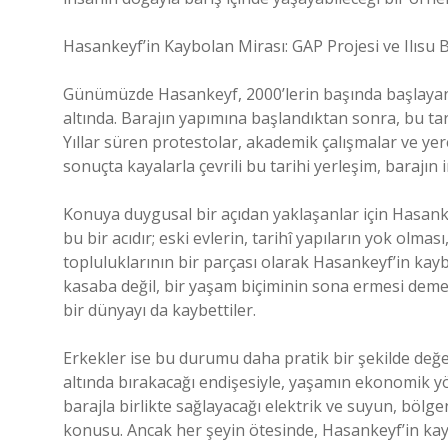
Hasankeyf’in Kaybolan Mirası: GAP Projesi ve Ilısu B
Günümüzde Hasankeyf, 2000’lerin başında başlayan GAP
altında. Barajın yapımına başlandıktan sonra, bu tari
Yıllar süren protestolar, akademik çalışmalar ve yer
sonuçta kayalarla çevrili bu tarihi yerleşim, barajın
Konuya duygusal bir açıdan yaklaşanlar için Hasanke
bu bir acıdır; eski evlerin, tarihî yapıların yok olmas
topluluklarının bir parçası olarak Hasankeyf’in kay
kasaba değil, bir yaşam biçiminin sona ermesi demek.
bir dünyayı da kaybettiler.
Erkekler ise bu durumu daha pratik bir şekilde değerl
altında bırakacağı endişesiyle, yaşamın ekonomik y
barajla birlikte sağlayacağı elektrik ve suyun, bölg
konusu. Ancak her şeyin ötesinde, Hasankeyf’in k