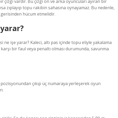
r çizgi vardır. Bu çizgi ön ve arka oyuncuları ayıran bir
daysa zıplayıp topu rakibin sahasına oynayamaz. Bu nedenle,
 gerisinden hücum etmelidir.
 yarar?
i ne işe yarar? Kaleci, altı pas içinde topu eliyle yakalama
 karşı bir faul veya penaltı olması durumunda, savunma
t pozisyonundan çıkıp üç numaraya yerleşerek oyun
n.