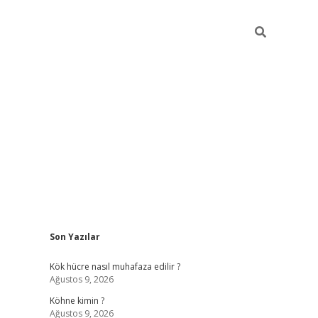
Sidebar
Son Yazılar
betci giriş
Kök hücre nasıl muhafaza edilir ?
Ağustos 9, 2026
Köhne kimin ?
Ağustos 9, 2026