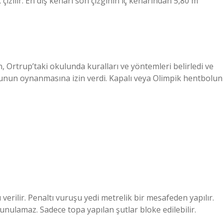
 çizilir. En dış kenarı son çizginin iç kenarından 5,80 m
Ortrup’taki okulunda kuralları ve yöntemleri belirledi ve
yunun oynanmasına izin verdi. Kapalı veya Olimpik hentbolun
erilir. Penaltı vuruşu yedi metrelik bir mesafeden yapılır.
unulamaz. Sadece topa yapılan şutlar bloke edilebilir.