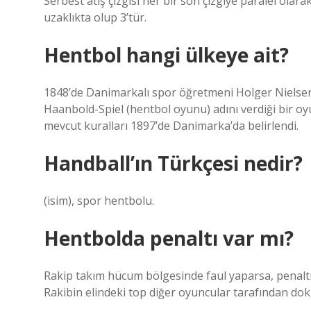
Serbest atış çizgisi her bir son çizgiye paralel olarak
uzaklıkta olup 3’tür.
Hentbol hangi ülkeye ait?
1848’de Danimarkalı spor öğretmeni Holger Nielsen, 
Haanbold-Spiel (hentbol oyunu) adını verdiği bir o
mevcut kuralları 1897’de Danimarka’da belirlendi.
Handball’ın Türkçesi nedir?
(isim), spor hentbolu.
Hentbolda penaltı var mı?
Rakip takım hücum bölgesinde faul yaparsa, penaltı v
Rakibin elindeki top diğer oyuncular tarafından dok