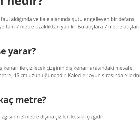
ı nedir?
 faul aldığında ve kale alanında şutu engelleyen bir defans
e tam 7 metre uzaklıktan yapılır. Bu atışlara 7 metre atışları
şe yarar?
 dış kenarı ile çizilecek çizginin dış kenarı arasındaki mesafe,
metre, 15 cm uzunluğundadır. Kaleciler oyun sırasında ellerin
 kaç metre?
izgisinin 3 metre dışına çizilen kesikli çizgidir.