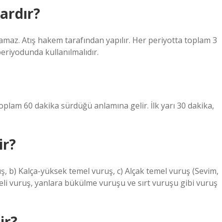
ardır?
ılamaz. Atış hakem tarafından yapılır. Her periyotta toplam 3
periyodunda kullanılmalıdır.
toplam 60 dakika sürdüğü anlamına gelir. İlk yarı 30 dakika,
ir?
ş, b) Kalça-yüksek temel vuruş, c) Alçak temel vuruş (Sevim,
meli vuruş, yanlara bükülme vuruşu ve sırt vuruşu gibi vuruş
ir?