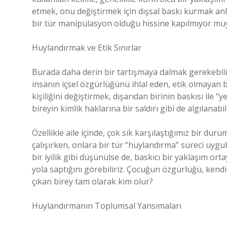
etmek, onu değiştirmek için dışsal baskı kurmak a
bir tür manipülasyon olduğu hissine kapılmıyor mu
Huylandırmak ve Etik Sınırlar
Burada daha derin bir tartışmaya dalmak gerekebil
insanın içsel özgürlüğünü ihlal eden, etik olmayan b
kişiliğini değiştirmek, dışarıdan birinin baskısı ile “y
bireyin kimlik haklarına bir saldırı gibi de algılanabili
Özellikle aile içinde, çok sık karşılaştığımız bir du
çalışırken, onlara bir tür “huylandırma” süreci uygu
bir iyilik gibi düşünülse de, baskıcı bir yaklaşım or
yola saptığını görebiliriz. Çocuğun özgürlüğü, kendi
çıkan birey tam olarak kim olur?
Huylandırmanın Toplumsal Yansımaları