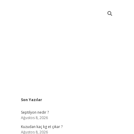
Sidebar
Son Yazılar
betci giriş
Septilyon nedir ?
Ağustos 8, 2026
Kuzudan kaç kg et çıkar ?
Ağustos 8, 2026