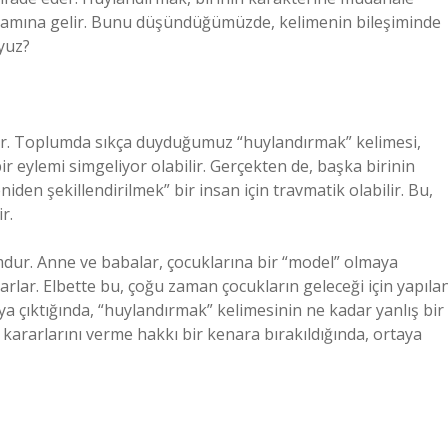
nlamına gelir. Bunu düşündüğümüzde, kelimenin bileşiminde
yuz?
ir. Toplumda sıkça duyduğumuz “huylandırmak” kelimesi,
ir eylemi simgeliyor olabilir. Gerçekten de, başka birinin
eniden şekillendirilmek” bir insan için travmatik olabilir. Bu,
r.
rumdur. Anne ve babalar, çocuklarına bir “model” olmaya
larlar. Elbette bu, çoğu zaman çocukların geleceği için yapıla
taya çıktığında, “huylandırmak” kelimesinin ne kadar yanlış bir
 kararlarını verme hakkı bir kenara bırakıldığında, ortaya