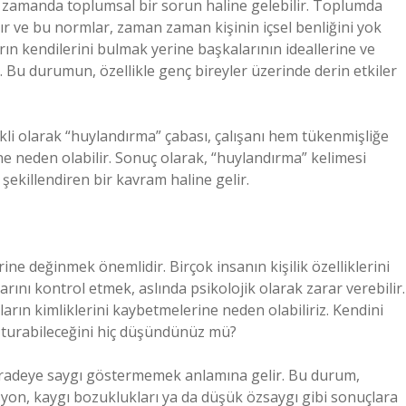
ı zamanda toplumsal bir sorun haline gelebilir. Toplumda
dır ve bu normlar, zaman zaman kişinin içsel benliğini yok
ın kendilerini bulmak yerine başkalarının ideallerine ve
 Bu durumun, özellikle genç bireyler üzerinde derin etkiler
rekli olarak “huylandırma” çabası, çalışanı hem tükenmişliğe
ne neden olabilir. Sonuç olarak, “huylandırma” kelimesi
 şekillendiren bir kavram haline gelir.
ne değinmek önemlidir. Birçok insanın kişilik özelliklerini
rını kontrol etmek, aslında psikolojik olarak zarar verebilir.
arın kimliklerini kaybetmelerine neden olabiliriz. Kendini
uşturabileceğini hiç düşündünüz mü?
 iradeye saygı göstermemek anlamına gelir. Bu durum,
esyon, kaygı bozuklukları ya da düşük özsaygı gibi sonuçlara