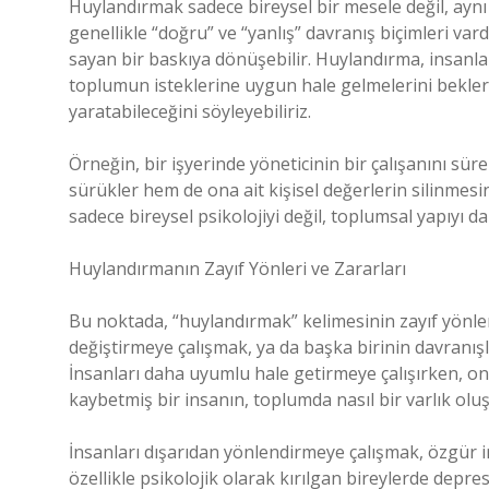
Huylandırmak sadece bireysel bir mesele değil, ayn
genellikle “doğru” ve “yanlış” davranış biçimleri var
sayan bir baskıya dönüşebilir. Huylandırma, insanlar
toplumun isteklerine uygun hale gelmelerini bekler.
yaratabileceğini söyleyebiliriz.
Örneğin, bir işyerinde yöneticinin bir çalışanını sü
sürükler hem de ona ait kişisel değerlerin silinmesi
sadece bireysel psikolojiyi değil, toplumsal yapıyı da
Huylandırmanın Zayıf Yönleri ve Zararları
Bu noktada, “huylandırmak” kelimesinin zayıf yönleri
değiştirmeye çalışmak, ya da başka birinin davranışla
İnsanları daha uyumlu hale getirmeye çalışırken, onl
kaybetmiş bir insanın, toplumda nasıl bir varlık ol
İnsanları dışarıdan yönlendirmeye çalışmak, özgür
özellikle psikolojik olarak kırılgan bireylerde depr