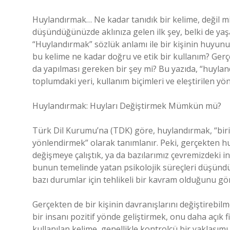
Huylandırmak… Ne kadar tanıdık bir kelime, değil m
düşündüğünüzde aklınıza gelen ilk şey, belki de yaşad
“Huylandırmak” sözlük anlamı ile bir kişinin huyunu,
bu kelime ne kadar doğru ve etik bir kullanım? Ger
da yapılması gereken bir şey mi? Bu yazıda, “huyla
toplumdaki yeri, kullanım biçimleri ve eleştirilen yö
Huylandırmak: Huyları Değiştirmek Mümkün mü?
Türk Dil Kurumu’na (TDK) göre, huylandırmak, “birin
yönlendirmek” olarak tanımlanır. Peki, gerçekten huy
değişmeye çalıştık, ya da bazılarımız çevremizdeki i
bunun temelinde yatan psikolojik süreçleri düşünd
bazı durumlar için tehlikeli bir kavram olduğunu gö
Gerçekten de bir kişinin davranışlarını değiştirebilm
bir insanı pozitif yönde geliştirmek, onu daha açı
kullanılan kelime, genellikle kontrolcü bir yaklaşım