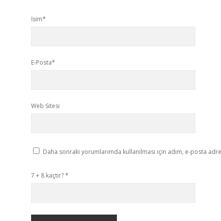
İsim*
E-Posta*
Web Sitesi
Daha sonraki yorumlarımda kullanılması için adım, e-posta adres
7 + 8 kaçtır?
*