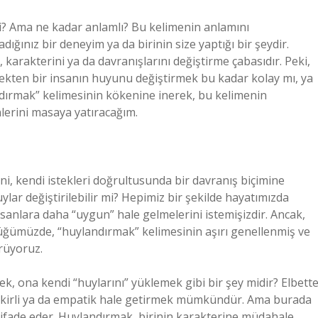
i? Ama ne kadar anlamlı? Bu kelimenin anlamını
ığınız bir deneyim ya da birinin size yaptığı bir şeydir.
 karakterini ya da davranışlarını değiştirme çabasıdır. Peki,
çekten bir insanın huyunu değiştirmek bu kadar kolay mı, ya
ndırmak” kelimesinin kökenine inerek, bu kelimenin
nlerini masaya yatıracağım.
i, kendi istekleri doğrultusunda bir davranış biçimine
lar değiştirilebilir mi? Hepimiz bir şekilde hayatımızda
nsanlara daha “uygun” hale gelmelerini istemişizdir. Ancak,
üğümüzde, “huylandırmak” kelimesinin aşırı genellenmiş ve
rüyoruz.
ek, ona kendi “huylarını” yüklemek gibi bir şey midir? Elbett
k fikirli ya da empatik hale getirmek mümkündür. Ama burada
ı ifade eder. Huylandırmak, birinin karakterine müdahale