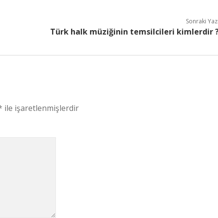
Sonraki Yaz
Türk halk müziğinin temsilcileri kimlerdir 
*
ile işaretlenmişlerdir