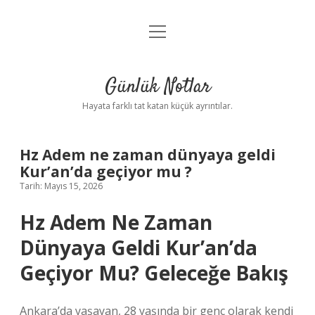
menüyü
Anasayfa
aç
Gizlilik Politikası
Günlük Notlar
Yasal Uyarı
Hayata farklı tat katan küçük ayrıntılar.
Hakkımızda
Hz Adem ne zaman dünyaya geldi
Kur’an’da geçiyor mu ?
Tarih: Mayıs 15, 2026
Hz Adem Ne Zaman
Dünyaya Geldi Kur’an’da
Geçiyor Mu? Geleceğe Bakış
Ankara’da yaşayan, 28 yaşında bir genç olarak kendi