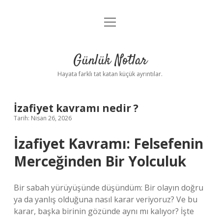
menüyü
Anasayfa
aç
Gizlilik Politikası
Günlük Notlar
Yasal Uyarı
Hayata farklı tat katan küçük ayrıntılar.
Hakkımızda
İzafiyet kavramı nedir ?
Tarih: Nisan 26, 2026
İzafiyet Kavramı: Felsefenin
Merceğinden Bir Yolculuk
Bir sabah yürüyüşünde düşündüm: Bir olayın doğru
ya da yanlış olduğuna nasıl karar veriyoruz? Ve bu
karar, başka birinin gözünde aynı mı kalıyor? İşte