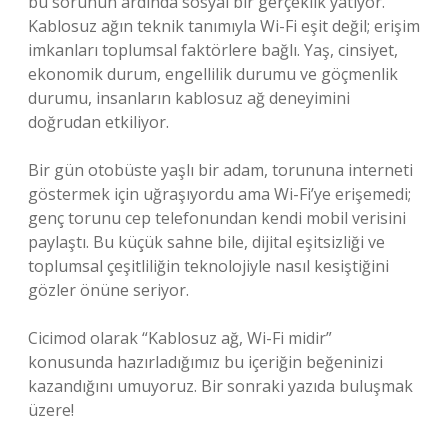
bu sorunun ardında sosyal bir gerçeklik yatıyor.
Kablosuz ağın teknik tanımıyla Wi-Fi eşit değil; erişim
imkanları toplumsal faktörlere bağlı. Yaş, cinsiyet,
ekonomik durum, engellilik durumu ve göçmenlik
durumu, insanların kablosuz ağ deneyimini
doğrudan etkiliyor.
Bir gün otobüste yaşlı bir adam, torununa interneti
göstermek için uğraşıyordu ama Wi-Fi’ye erişemedi;
genç torunu cep telefonundan kendi mobil verisini
paylaştı. Bu küçük sahne bile, dijital eşitsizliği ve
toplumsal çeşitliliğin teknolojiyle nasıl kesiştiğini
gözler önüne seriyor.
Cicimod olarak “Kablosuz ağ, Wi-Fi midir”
konusunda hazırladığımız bu içeriğin beğeninizi
kazandığını umuyoruz. Bir sonraki yazıda buluşmak
üzere!