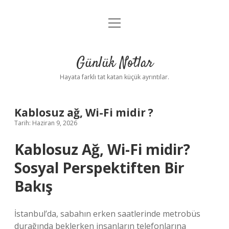
menüyü
Anasayfa
aç
Gizlilik Politikası
Günlük Notlar
Yasal Uyarı
Hayata farklı tat katan küçük ayrıntılar.
Hakkımızda
Kablosuz ağ, Wi-Fi midir ?
Tarih: Haziran 9, 2026
Kablosuz Ağ, Wi-Fi midir?
Sosyal Perspektiften Bir
Bakış
İstanbul’da, sabahın erken saatlerinde metrobüs
durağında beklerken insanların telefonlarına