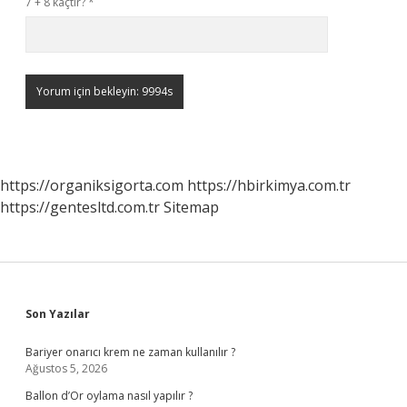
7 + 8 kaçtır?
*
https://organiksigorta.com
https://hbirkimya.com.tr
https://gentesltd.com.tr
Sitemap
Sidebar
Son Yazılar
Bariyer onarıcı krem ne zaman kullanılır ?
Ağustos 5, 2026
Ballon d’Or oylama nasıl yapılır ?