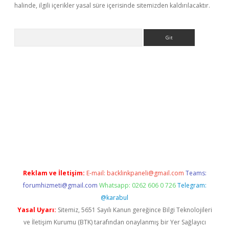
halinde, ilgili içerikler yasal süre içerisinde sitemizden kaldırılacaktır.
Arama
etci giriş
Reklam ve İletişim:
E-mail:
backlinkpaneli@gmail.com
Teams:
forumhizmeti@gmail.com
Whatsapp: 0262 606 0 726
Telegram:
@karabul
Yasal Uyarı:
Sitemiz, 5651 Sayılı Kanun gereğince Bilgi Teknolojileri
ve İletişim Kurumu (BTK) tarafından onaylanmış bir Yer Sağlayıcı