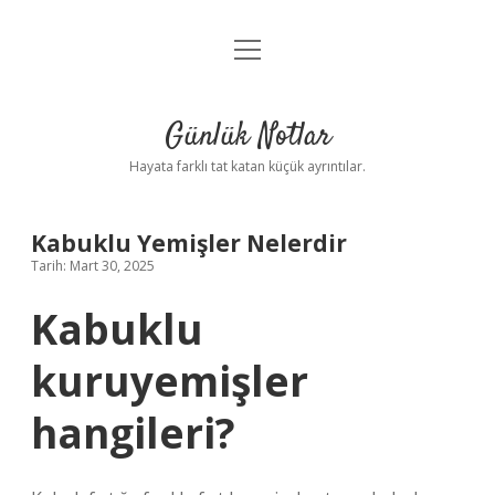
menüyü
Anasayfa
aç
Gizlilik Politikası
Günlük Notlar
Yasal Uyarı
Hayata farklı tat katan küçük ayrıntılar.
Hakkımızda
Kabuklu Yemişler Nelerdir
Tarih: Mart 30, 2025
Kabuklu
kuruyemişler
hangileri?