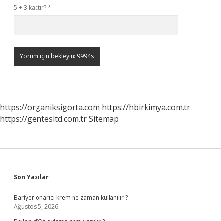
5 + 3 kaçtır?
*
https://organiksigorta.com
https://hbirkimya.com.tr
https://gentesltd.com.tr
Sitemap
Sidebar
Son Yazılar
Bariyer onarıcı krem ne zaman kullanılır ?
Ağustos 5, 2026