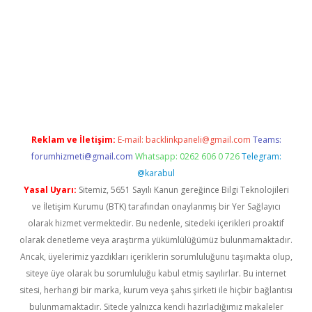
etci giriş
Reklam ve İletişim:
E-mail:
backlinkpaneli@gmail.com
Teams:
forumhizmeti@gmail.com
Whatsapp: 0262 606 0 726
Telegram:
@karabul
Yasal Uyarı:
Sitemiz, 5651 Sayılı Kanun gereğince Bilgi Teknolojileri
ve İletişim Kurumu (BTK) tarafından onaylanmış bir Yer Sağlayıcı
olarak hizmet vermektedir. Bu nedenle, sitedeki içerikleri proaktif
olarak denetleme veya araştırma yükümlülüğümüz bulunmamaktadır.
Ancak, üyelerimiz yazdıkları içeriklerin sorumluluğunu taşımakta olup,
siteye üye olarak bu sorumluluğu kabul etmiş sayılırlar. Bu internet
sitesi, herhangi bir marka, kurum veya şahıs şirketi ile hiçbir bağlantısı
bulunmamaktadır. Sitede yalnızca kendi hazırladığımız makaleler