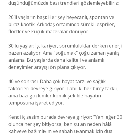
düşündüğümüzde bazı trendleri gözlemleyebiliriz:
20’li yaşların başı: Her şey heyecanlı, spontan ve
biraz kaotik. Arkadaş ortamında sürekli espriler,
flörtler ve küçük maceralar dönüyor.
30’lu yaşlar: İş, kariyer, sorumluluklar derken enerji
bazen azalıyor. Ama “soğumak” çoğu zaman yanlış
anlama. Bu yaşlarda daha kaliteli ve anlamlı
deneyimler arayışı ön plana çıkıyor.
40 ve sonrası: Daha çok hayat tarzı ve sağlık
faktörleri devreye giriyor. Tabii ki her birey farklı,
ama bazı gözlemler komik şekilde hayatın
temposuna işaret ediyor.
Kendi iç sesim burada devreye giriyor: “Yani eğer 30
olunca her şey bitiyorsa, ben şu an neden hâlâ
kahveye bağımlıyım ve sabah uyanmak için dua