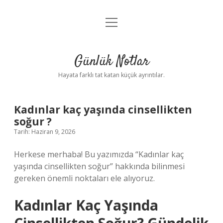
menüyü
Anasayfa
aç
Gizlilik Politikası
Günlük Notlar
Yasal Uyarı
Hayata farklı tat katan küçük ayrıntılar.
Hakkımızda
Kadınlar kaç yaşında cinsellikten
soğur ?
Tarih: Haziran 9, 2026
Herkese merhaba! Bu yazımızda “Kadınlar kaç
yaşında cinsellikten soğur” hakkında bilinmesi
gereken önemli noktaları ele alıyoruz.
Kadınlar Kaç Yaşında