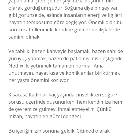
yapan ama içten içe her şeyi fazla düşünen biri
olarak gördüğüm şudur: Soğuma diye bir şey var
gibi görünse de, aslında insanların enerji ve ilgileri
hayatın temposuna göre değişiyor. Önemli olan bu
süreci kabullenmek, kendine gülmek ve ilişkilerde
samimi olmak.
Ve tabii ki bazen kahveyle başlamak, bazen sahilde
yürüyüş yapmak, bazen de patlamış mısır eşliğinde
Netflix ile yetinmek tamamen normal. Ama
unutmayın, hayat kısa ve komik anılar biriktirmek
her yaşta önemini koruyor.
Kısacası, Kadınlar kaç yaşında cinsellikten soğur?
sorusu üzerinde düşünürken, hem kendimize hem
de çevremize gülmeyi ihmal etmeyelim. Çünkü
mizah, hayatın en güzel dengesi.
Bu içeriğimizin sonuna geldik. Cicimod olarak