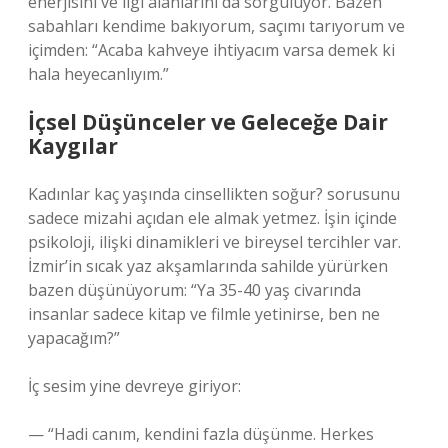
enerjisini ve ilgi alanlarını da sorguluyor. Bazen
sabahları kendime bakıyorum, saçımı tarıyorum ve
içimden: “Acaba kahveye ihtiyacım varsa demek ki
hala heyecanlıyım.”
İçsel Düşünceler ve Geleceğe Dair
Kaygılar
Kadınlar kaç yaşında cinsellikten soğur? sorusunu
sadece mizahi açıdan ele almak yetmez. İşin içinde
psikoloji, ilişki dinamikleri ve bireysel tercihler var.
İzmir’in sıcak yaz akşamlarında sahilde yürürken
bazen düşünüyorum: “Ya 35-40 yaş civarında
insanlar sadece kitap ve filmle yetinirse, ben ne
yapacağım?”
İç sesim yine devreye giriyor:
— “Hadi canım, kendini fazla düşünme. Herkes