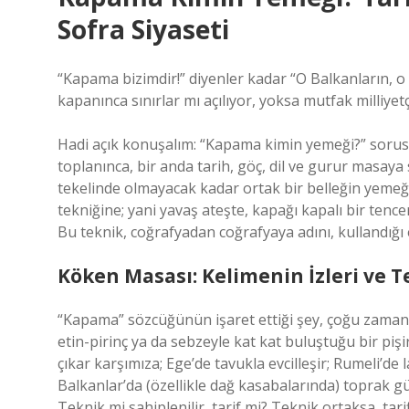
Sofra Siyaseti
“Kapama bizimdir!” diyenler kadar “O Balkanların, o 
kapanınca sınırlar mı açılıyor, yoksa mutfak milliyetç
Hadi açık konuşalım: “Kapama kimin yemeği?” sorusu
toplanınca, bir anda tarih, göç, dil ve gurur masaya 
tekelinde olmayacak kadar ortak bir belleğin yemeğ
tekniğine; yani yavaş ateşte, kapağı kapalı bir tencer
Bu teknik, coğrafyadan coğrafyaya adını, kullandığı et
Köken Masası: Kelimenin İzleri ve 
“Kapama” sözcüğünün işaret ettiği şey, çoğu zaman 
etin-pirinç ya da sebzeyle kat kat buluştuğu bir piş
çıkar karşımıza; Ege’de tavukla evcilleşir; Rumeli’de
Balkanlar’da (özellikle dağ kasabalarında) toprak gü
Teknik mi sahiplenilir, tarif mi? Teknik ortaksa, tarifi