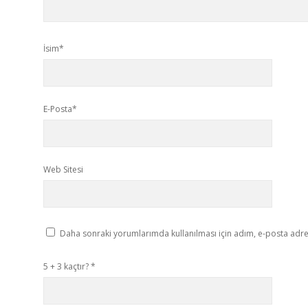
İsim*
E-Posta*
Web Sitesi
Daha sonraki yorumlarımda kullanılması için adım, e-posta adres
5 + 3 kaçtır?
*