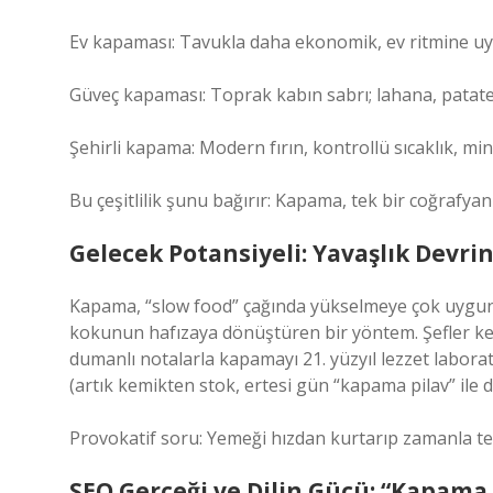
Ev kapaması: Tavukla daha ekonomik, ev ritmine uyg
Güveç kapaması: Toprak kabın sabrı; lahana, patates,
Şehirli kapama: Modern fırın, kontrollü sıcaklık, mi
Bu çeşitlilik şunu bağırır: Kapama, tek bir coğrafyanı
Gelecek Potansiyeli: Yavaşlık Devri
Kapama, “slow food” çağında yükselmeye çok uygun. 
kokunun hafızaya dönüştüren bir yöntem. Şefler kemik
dumanlı notalarla kapamayı 21. yüzyıl lezzet labora
(artık kemikten stok, ertesi gün “kapama pilav” ile
Provokatif soru: Yemeği hızdan kurtarıp zamanla te
SEO Gerçeği ve Dilin Gücü: “Kapama