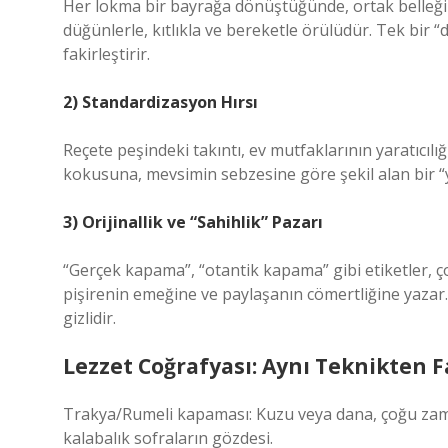
Her lokma bir bayrağa dönüştüğünde, ortak belleğin
düğünlerle, kıtlıkla ve bereketle örülüdür. Tek bir 
fakirleştirir.
2) Standardizasyon Hırsı
Reçete peşindeki takıntı, ev mutfaklarının yaratıcı
kokusuna, mevsimin sebzesine göre şekil alan bir “y
3) Orijinallik ve “Sahihlik” Pazarı
“Gerçek kapama”, “otantik kapama” gibi etiketler, ço
pişirenin emeğine ve paylaşanın cömertliğine yazar.
gizlidir.
Lezzet Coğrafyası: Aynı Teknikten F
Trakya/Rumeli kapaması: Kuzu veya dana, çoğu zaman 
kalabalık sofraların gözdesi.