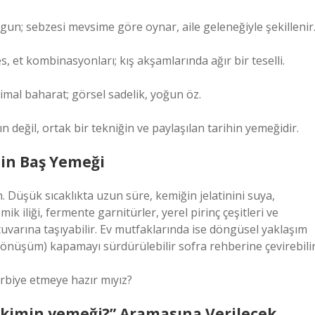
un; sebzesi mevsime göre oynar, aile geleneğiyle şekillenir
 et kombinasyonları; kış akşamlarında ağır bir teselli.
nimal baharat; görsel sadelik, yoğun öz.
n değil, ortak bir tekniğin ve paylaşılan tarihin yemeğidir.
nin Baş Yemeği
Düşük sıcaklıkta uzun süre, kemiğin jelatinini suya,
 iliği, fermente garnitürler, yerel pirinç çeşitleri ve
tuvarına taşıyabilir. Ev mutfaklarında ise döngüsel yaklaşım
 dönüşüm) kapamayı sürdürülebilir sofra rehberine çevirebilir
rbiye etmeye hazır mıyız?
 kimin yemeği?” Aramasına Verilecek