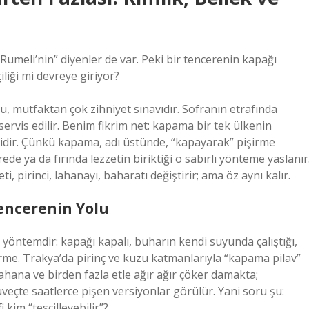
Rumeli’nin” diyenler de var. Peki bir tencerenin kapağı
iliği mi devreye giriyor?
, mutfaktan çok zihniyet sınavıdır. Sofranın etrafında
servis edilir. Benim fikrim net: kapama bir tek ülkenin
idir. Çünkü kapama, adı üstünde, “kapayarak” pişirme
ede ya da fırında lezzetin biriktiği o sabırlı yönteme yaslanır
i, pirinci, lahanayı, baharatı değiştirir; ama öz aynı kalır.
Tencerenin Yolu
yöntemdir: kapağı kapalı, buharın kendi suyunda çalıştığı,
irme. Trakya’da pirinç ve kuzu katmanlarıyla “kapama pilav”
 lahana ve birden fazla etle ağır ağır çöker damakta;
veçte saatlerce pişen versiyonlar görülür. Yani soru şu:
 kim “tescilleyebilir”?