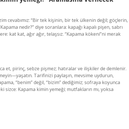
evabımız: “Bir tek kişinin, bir tek ülkenin değil; göçlerin,
“Kapama nedir?” diye soranlara: kapağı kapalı pişen, sabrı
ere: kat kat, ağır ağır, telaşsız. “Kapama kökeni”ni merak
a et, pirinç, sebze pişmez; hatıralar ve ilişkiler de demlenir.
meyin—yaşatın. Tarifinizi paylaşın, mevsime uydurun,
ama, “benim” değil, “bizim” dediğimiz; sofraya koyunca
Peki sizce: Kapama kimin yemeği; mutfakların mı, yoksa