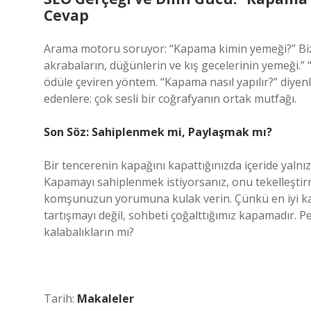
Cevap
Arama motoru soruyor: “Kapama kimin yemeği?” Bizim c
akrabaların, düğünlerin ve kış gecelerinin yemeği.” 
ödüle çeviren yöntem. “Kapama nasıl yapılır?” diyenl
edenlere: çok sesli bir coğrafyanın ortak mutfağı.
Son Söz: Sahiplenmek mi, Paylaşmak mı?
Bir tencerenin kapağını kapattığınızda içeride yalnızc
Kapamayı sahiplenmek istiyorsanız, onu tekelleştir
komşunuzun yorumuna kulak verin. Çünkü en iyi kap
tartışmayı değil, sohbeti çoğalttığımız kapamadır. 
kalabalıkların mı?
Tarih:
Makaleler