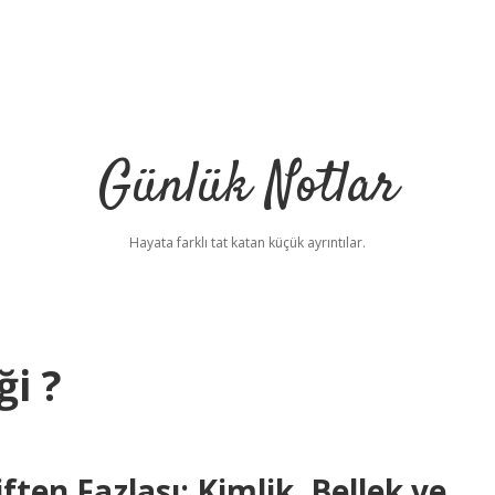
Günlük Notlar
Hayata farklı tat katan küçük ayrıntılar.
i ?
en Fazlası: Kimlik, Bellek ve