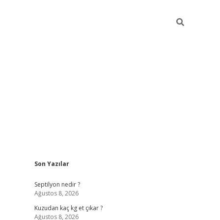
Sidebar
Son Yazılar
betci giriş
Septilyon nedir ?
Ağustos 8, 2026
Kuzudan kaç kg et çıkar ?
Ağustos 8, 2026