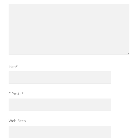
İsim*
E-Posta*
Web Sitesi