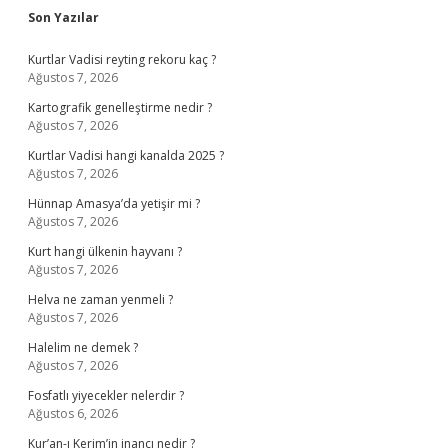
Sidebar
Son Yazılar
Kurtlar Vadisi reyting rekoru kaç ?
Ağustos 7, 2026
Kartografik genelleştirme nedir ?
Ağustos 7, 2026
Kurtlar Vadisi hangi kanalda 2025 ?
Ağustos 7, 2026
Hünnap Amasya’da yetişir mi ?
Ağustos 7, 2026
Kurt hangi ülkenin hayvanı ?
Ağustos 7, 2026
Helva ne zaman yenmeli ?
Ağustos 7, 2026
Halelim ne demek ?
Ağustos 7, 2026
Fosfatlı yiyecekler nelerdir ?
Ağustos 6, 2026
Kur’an-ı Kerim’in inancı nedir ?