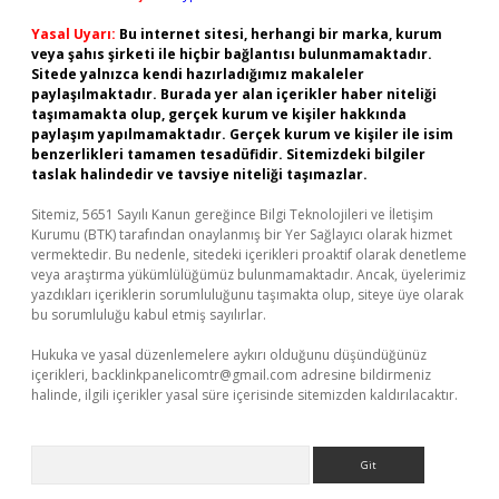
Yasal Uyarı:
Bu internet sitesi, herhangi bir marka, kurum
veya şahıs şirketi ile hiçbir bağlantısı bulunmamaktadır.
Sitede yalnızca kendi hazırladığımız makaleler
paylaşılmaktadır. Burada yer alan içerikler haber niteliği
taşımamakta olup, gerçek kurum ve kişiler hakkında
paylaşım yapılmamaktadır. Gerçek kurum ve kişiler ile isim
benzerlikleri tamamen tesadüfidir. Sitemizdeki bilgiler
taslak halindedir ve tavsiye niteliği taşımazlar.
Sitemiz, 5651 Sayılı Kanun gereğince Bilgi Teknolojileri ve İletişim
Kurumu (BTK) tarafından onaylanmış bir Yer Sağlayıcı olarak hizmet
vermektedir. Bu nedenle, sitedeki içerikleri proaktif olarak denetleme
veya araştırma yükümlülüğümüz bulunmamaktadır. Ancak, üyelerimiz
yazdıkları içeriklerin sorumluluğunu taşımakta olup, siteye üye olarak
bu sorumluluğu kabul etmiş sayılırlar.
Hukuka ve yasal düzenlemelere aykırı olduğunu düşündüğünüz
içerikleri,
backlinkpanelicomtr@gmail.com
adresine bildirmeniz
halinde, ilgili içerikler yasal süre içerisinde sitemizden kaldırılacaktır.
Arama