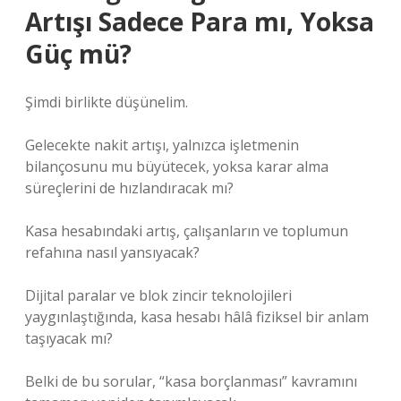
Artışı Sadece Para mı, Yoksa
Güç mü?
Şimdi birlikte düşünelim.
Gelecekte nakit artışı, yalnızca işletmenin
bilançosunu mu büyütecek, yoksa karar alma
süreçlerini de hızlandıracak mı?
Kasa hesabındaki artış, çalışanların ve toplumun
refahına nasıl yansıyacak?
Dijital paralar ve blok zincir teknolojileri
yaygınlaştığında, kasa hesabı hâlâ fiziksel bir anlam
taşıyacak mı?
Belki de bu sorular, “kasa borçlanması” kavramını