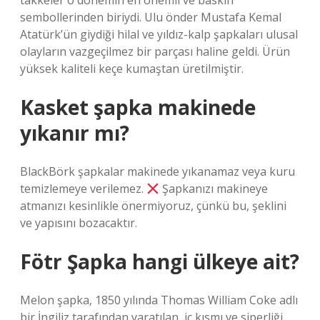
takkeler o dönemin en önemli ve baskın
sembollerinden biriydi. Ulu önder Mustafa Kemal
Atatürk’ün giydiği hilal ve yıldız-kalp şapkaları ulusal
olayların vazgeçilmez bir parçası haline geldi. Ürün
yüksek kaliteli keçe kumaştan üretilmiştir.
Kasket şapka makinede
yıkanır mı?
BlackBörk şapkalar makinede yıkanamaz veya kuru
temizlemeye verilemez.
Şapkanızı makineye
atmanızı kesinlikle önermiyoruz, çünkü bu, şeklini
ve yapısını bozacaktır.
Fötr Şapka hangi ülkeye ait?
Melon şapka, 1850 yılında Thomas William Coke adlı
bir İngiliz tarafından yaratılan, iç kısmı ve siperliği