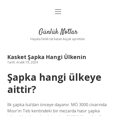
menüyü
Anasayfa
aç
Gizlilik Politikası
Günlük Notlar
Yasal Uyarı
Hayata farklı tat katan küçük ayrıntılar.
Hakkımızda
Kasket Şapka Hangi Ülkenin
Tarih: Aralık 19, 2024
Şapka hangi ülkeye
aittir?
İlk şapka İsa’dan önceye dayanır. MÖ 3000 civarında
Mısır’ın Teb kentindeki bir mezarda hasır şapka