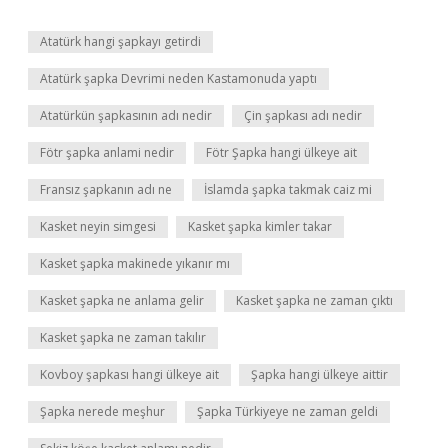
Atatürk hangi şapkayı getirdi
Atatürk şapka Devrimi neden Kastamonuda yaptı
Atatürkün şapkasının adı nedir
Çin şapkası adı nedir
Fötr şapka anlami nedir
Fötr Şapka hangi ülkeye ait
Fransız şapkanın adı ne
İslamda şapka takmak caiz mi
Kasket neyin simgesi
Kasket şapka kimler takar
Kasket şapka makinede yıkanır mı
Kasket şapka ne anlama gelir
Kasket şapka ne zaman çıktı
Kasket şapka ne zaman takılır
Kovboy şapkası hangi ülkeye ait
Şapka hangi ülkeye aittir
Şapka nerede meşhur
Şapka Türkiyeye ne zaman geldi