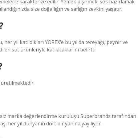
emelerle karakterize edilir. Yemek pişirmek, sos hazırlamak
landığınızda size doğallığın ve saflığın zevkini yaşatır.
?
her yıl katıldıkları YÖREX’e bu yıl da tereyağı, peynir ve
en süt ürünleriyle katılacaklarını belirtti.
?
 üretilmektedir.
msız marka değerlendirme kuruluşu Superbrands tarafından
ş, her yıl dünyanın dört bir yanına yayılıyor.