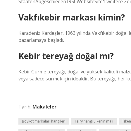
StaatenAbgeschieden1950WebsiteSite1 weitere Zei
Vakfıkebir markası kimin?
Karadeniz Kardeşler, 1963 yılında Vakfıkebir doğal 
pazarlamaya başladı.
Kebir tereyağ doğal mı?
Kebir Gurme tereyağı, doğal ve yüksek kaliteli malz
veya sadece sürmek için idealdir. Bu tereyağı, her kul
Tarih:
Makaleler
Boykot markaları hangileri
Faıry hangi ülkenin malı
İske