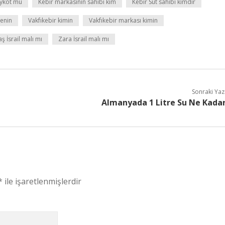
oykot mu
Kebir markasının sahibi kim
Kebir Süt sahibi kimdir
renin
Vakfıkebir kimin
Vakfıkebir markası kimin
ş İsrail malı mı
Zara İsrail malı mı
Sonraki Yaz
Almanyada 1 Litre Su Ne Kada
*
ile işaretlenmişlerdir