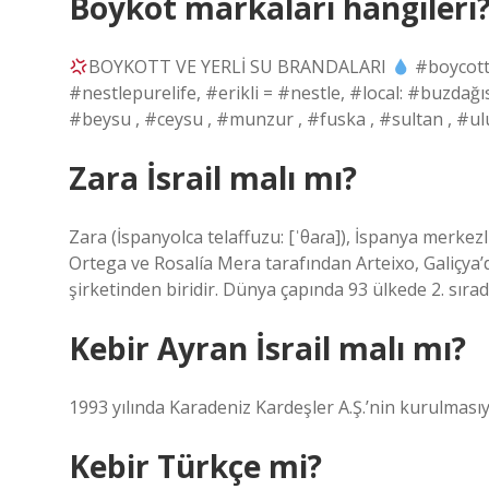
Boykot markaları hangileri
BOYKOTT VE YERLİ SU BRANDALARI
#boycott
#nestlepurelife, #erikli = #nestle, #local: #buzda
#beysu , #ceysu , #munzur , #fuska , #sultan , #
Zara İsrail malı mı?
Zara (İspanyolca telaffuzu: [ˈθaɾa]), İspanya merkez
Ortega ve Rosalía Mera tarafından Arteixo, Galiçya
şirketinden biridir. Dünya çapında 93 ülkede 2. sırada
Kebir Ayran İsrail malı mı?
1993 yılında Karadeniz Kardeşler A.Ş.’nin kurulmasıy
Kebir Türkçe mi?