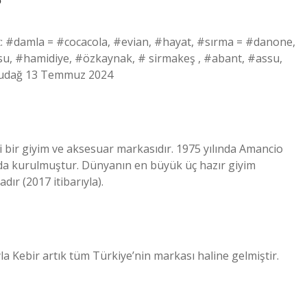
?
: #damla = #cocacola, #evian, #hayat, #sırma = #danone,
ğısu, #hamidiye, #özkaynak, # sirmakeş , #abant, #assu,
uludağ 13 Temmuz 2024
li bir giyim ve aksesuar markasıdır. 1975 yılında Amancio
’da kurulmuştur. Dünyanın en büyük üç hazır giyim
dır (2017 itibarıyla).
la Kebir artık tüm Türkiye’nin markası haline gelmiştir.