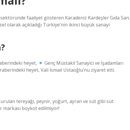
malı?
 sektöründe faaliyet gösteren Karadeniz Kardeşler Gıda San.
ksel olarak açıkladığı Türkiye’nin ikinci büyük sanayi
m?
raberindeki heyet,
Genç Müstakil Sanayici ve İşadamları
berindeki heyet, Vali İsmail Ustaoğlu’nu ziyaret etti.
urulan tereyağı, peynir, yoğurt, ayran ve süt gibi süt
ir markası boykot edilmiyor!