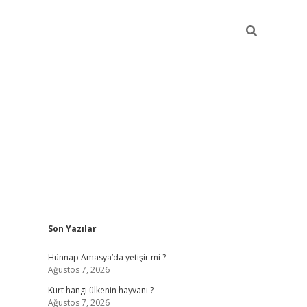
Sidebar
Son Yazılar
betci giriş
Hünnap Amasya’da yetişir mi ?
Ağustos 7, 2026
Kurt hangi ülkenin hayvanı ?
Ağustos 7, 2026