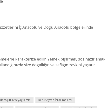
le
lezzetlerini İç Anadolu ve Doğu Anadolu bölgelerinde
emelerle karakterize edilir. Yemek pişirmek, sos hazırlamak
landığınızda size doğallığın ve saflığın zevkini yaşatır.
nderoğlu Tereyağ kimin
Kebir Ayran İsrail malı mı