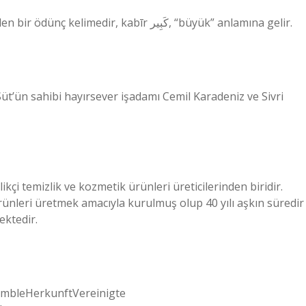
kebir – Nişanyan Sözlüğü. Arapça kbr kökünden gelen bir ödünç kelimedir, kabīr كَبِير, “büyük” anlamına gelir.
t’ün sahibi hayırsever işadamı Cemil Karadeniz ve Sivri
ikçi temizlik ve kozmetik ürünleri üreticilerinden biridir.
ürünleri üretmek amacıyla kurulmuş olup 40 yılı aşkın süredir
ektedir.
mbleHerkunftVereinigte