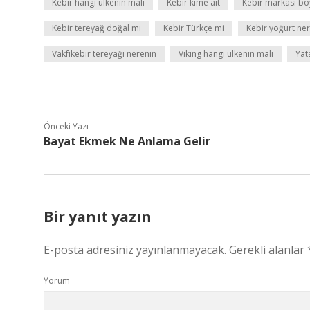
Kebir hangi ülkenin malı
Kebir kime ait
Kebir markası b
Kebir tereyağ doğal mı
Kebir Türkçe mi
Kebir yoğurt ne
Vakfıkebir tereyağı nerenin
Viking hangi ülkenin malı
Yata
Önceki Yazı
Bayat Ekmek Ne Anlama Gelir
Bir yanıt yazın
E-posta adresiniz yayınlanmayacak.
Gerekli alanlar
Yorum