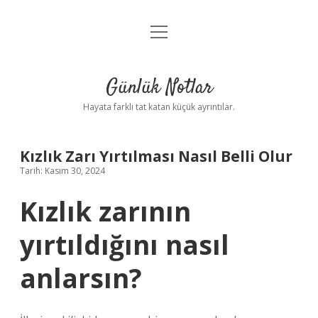
menüyü
Anasayfa
aç
Gizlilik Politikası
Günlük Notlar
Yasal Uyarı
Hayata farklı tat katan küçük ayrıntılar.
Hakkımızda
Kızlık Zarı Yırtılması Nasıl Belli Olur
Tarih: Kasım 30, 2024
Kızlık zarının
yırtıldığını nasıl
anlarsın?