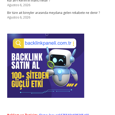
Kur’an-ı Kerim’in inancı nedir ?
Ağustos 6, 2026
Bir türe ait bireyler arasında meydana gelen rekabete ne denir ?
Ağustos 6, 2026