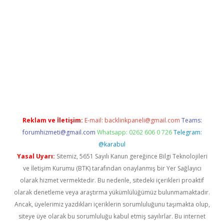
ci giriş
Reklam ve İletişim:
E-mail:
backlinkpaneli@gmail.com
Teams:
forumhizmeti@gmail.com
Whatsapp: 0262 606 0 726
Telegram:
@karabul
Yasal Uyarı:
Sitemiz, 5651 Sayılı Kanun gereğince Bilgi Teknolojileri
ve İletişim Kurumu (BTK) tarafından onaylanmış bir Yer Sağlayıcı
olarak hizmet vermektedir. Bu nedenle, sitedeki içerikleri proaktif
olarak denetleme veya araştırma yükümlülüğümüz bulunmamaktadır.
Ancak, üyelerimiz yazdıkları içeriklerin sorumluluğunu taşımakta olup,
siteye üye olarak bu sorumluluğu kabul etmiş sayılırlar. Bu internet