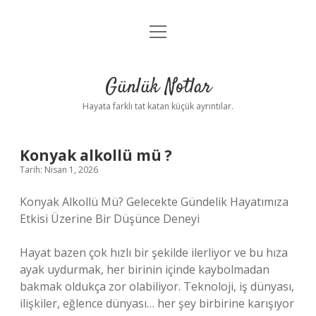
menüyü
Anasayfa
aç
Gizlilik Politikası
Günlük Notlar
Yasal Uyarı
Hayata farklı tat katan küçük ayrıntılar.
Hakkımızda
Konyak alkollü mü ?
Tarih: Nisan 1, 2026
Konyak Alkollü Mü? Gelecekte Gündelik Hayatımıza
Etkisi Üzerine Bir Düşünce Deneyi
Hayat bazen çok hızlı bir şekilde ilerliyor ve bu hıza
ayak uydurmak, her birinin içinde kaybolmadan
bakmak oldukça zor olabiliyor. Teknoloji, iş dünyası,
ilişkiler, eğlence dünyası… her şey birbirine karışıyor