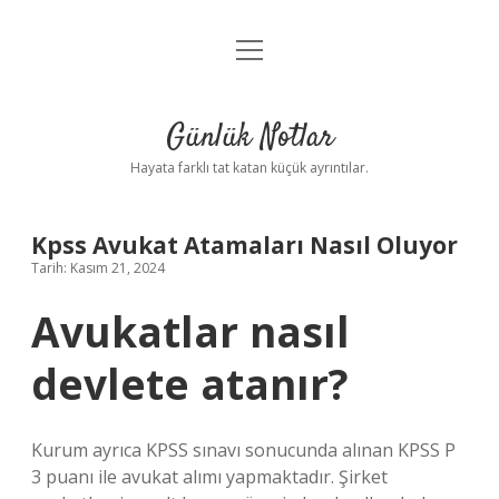
menüyü
Anasayfa
aç
Gizlilik Politikası
Günlük Notlar
Yasal Uyarı
Hayata farklı tat katan küçük ayrıntılar.
Hakkımızda
Kpss Avukat Atamaları Nasıl Oluyor
Tarih: Kasım 21, 2024
Avukatlar nasıl
devlete atanır?
Kurum ayrıca KPSS sınavı sonucunda alınan KPSS P
3 puanı ile avukat alımı yapmaktadır. Şirket