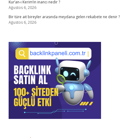
Kur’an-ı Kerim’in inancı nedir ?
Ağustos 6, 2026
Bir türe ait bireyler arasında meydana gelen rekabete ne denir ?
Ağustos 6, 2026