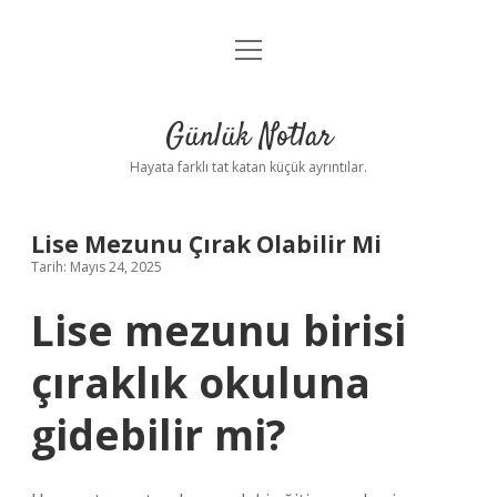
menüyü
Anasayfa
aç
Gizlilik Politikası
Günlük Notlar
Yasal Uyarı
Hayata farklı tat katan küçük ayrıntılar.
Hakkımızda
Lise Mezunu Çırak Olabilir Mi
Tarih: Mayıs 24, 2025
Lise mezunu birisi
çıraklık okuluna
gidebilir mi?