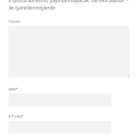
E-posta adresiniz yayınlanmayacak.
Gerekli alanlar
*
ile işaretlenmişlerdir
Yorum
İsim*
E-Posta*