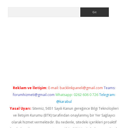
Arama
etci giriş
Reklam ve İletişim:
E-mail:
backlinkpaneli@gmail.com
Teams:
forumhizmeti@gmail.com
Whatsapp: 0262 606 0 726
Telegram:
@karabul
Yasal Uyarı:
Sitemiz, 5651 Sayılı Kanun gereğince Bilgi Teknolojileri
ve İletişim Kurumu (BTK) tarafından onaylanmış bir Yer Sağlayıcı
olarak hizmet vermektedir. Bu nedenle, sitedeki içerikleri proaktif