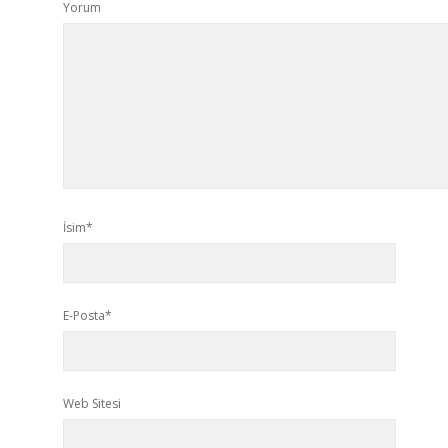
Yorum
İsim*
E-Posta*
Web Sitesi