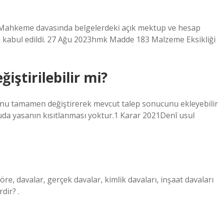
 Mahkeme davasında belgelerdeki açık mektup ve hesap
şma kabul edildi. 27 Ağu 2023hmk Madde 183 Malzeme Eksikliği
iştirilebilir mi?
cunu tamamen değiştirerek mevcut talep sonucunu ekleyebilir
uda yasanın kısıtlanması yoktur.1 Karar 2021Denî usul
, davalar, gerçek davalar, kimlik davaları, inşaat davaları
dir? .