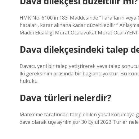
Dava dilekçesi düzeltilir mi?
HMK No. 6100’in 183. Maddesinde “Tarafların veya
hataları, karar alınana kadar düzeltilebilir.” Anla
Maddi Eksikliği Murat Öcalavukat Murat Öcal ›YENİ
Dava dilekçesindeki talep değ
Davacı, yeni bir talep yetiştirerek veya talep sonu
İki gereksinim arasında bir bağlantı yoktur. Bu kon
hukuku.
Dava türleri nelerdir?
Mahkeme tarafından talep edilen yasal korumaya göre
dava olarak üçe ayrılmıştır.30 Eylül 2023 Türler neler