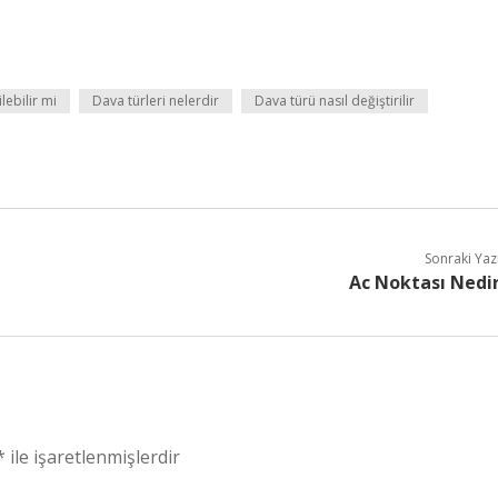
lebilir mi
Dava türleri nelerdir
Dava türü nasıl değiştirilir
Sonraki Yaz
Ac Noktası Nedi
*
ile işaretlenmişlerdir