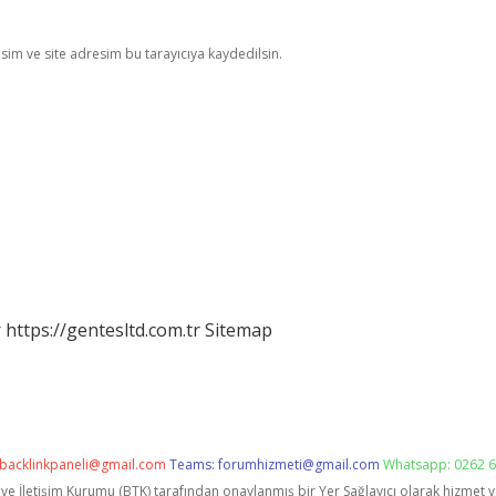
im ve site adresim bu tarayıcıya kaydedilsin.
r
https://gentesltd.com.tr
Sitemap
backlinkpaneli@gmail.com
Teams:
forumhizmeti@gmail.com
Whatsapp: 0262 6
i ve İletişim Kurumu (BTK) tarafından onaylanmış bir Yer Sağlayıcı olarak hizmet 