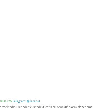
06 0 726
Telegram: @karabul
vermektedir. Bu nedenle, sitedeki içerikleri proaktif olarak denetleme