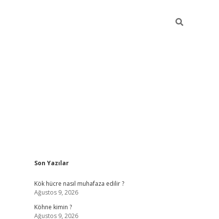
Sidebar
Son Yazılar
betci giri
Kök hücre nasıl muhafaza edilir ?
Ağustos 9, 2026
Köhne kimin ?
Ağustos 9, 2026