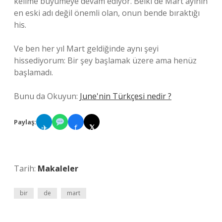
kelime büyümeye devam ediyor. Belki de Mart ayının
en eski adı değil önemli olan, onun bende bıraktığı
his.
Ve ben her yıl Mart geldiğinde aynı şeyi
hissediyorum: Bir şey başlamak üzere ama henüz
başlamadı.
Bunu da Okuyun:
June'nin Türkçesi nedir ?
Paylaş:
✈
f
𝕏
Tarih:
Makaleler
bir
de
mart