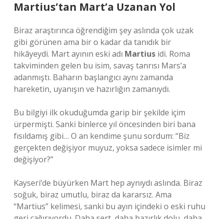
Martius’tan Mart’a Uzanan Yol
Biraz araştırınca öğrendiğim şey aslında çok uzak
gibi görünen ama bir o kadar da tanıdık bir
hikâyeydi. Mart ayının eski adı
Martius
idi. Roma
takviminden gelen bu isim, savaş tanrısı Mars’a
adanmıştı. Baharın başlangıcı aynı zamanda
hareketin, uyanışın ve hazırlığın zamanıydı.
Bu bilgiyi ilk okuduğumda garip bir şekilde içim
ürpermişti. Sanki binlerce yıl öncesinden biri bana
fısıldamış gibi… O an kendime şunu sordum: “Biz
gerçekten değişiyor muyuz, yoksa sadece isimler mi
değişiyor?”
Kayseri’de büyürken Mart hep aynıydı aslında. Biraz
soğuk, biraz umutlu, biraz da kararsız. Ama
“Martius” kelimesi, sanki bu ayın içindeki o eski ruhu
geri çağırıyordu. Daha sert, daha hazırlık dolu, daha