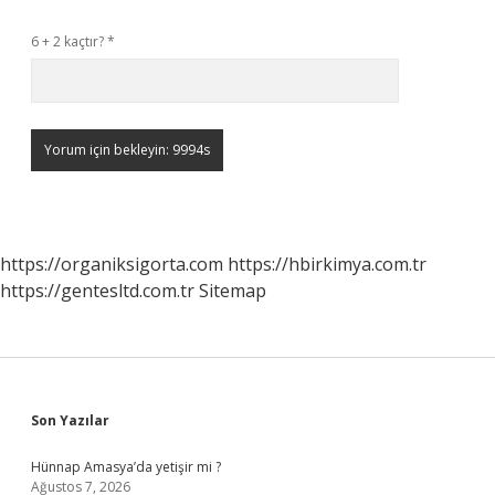
6 + 2 kaçtır?
*
https://organiksigorta.com
https://hbirkimya.com.tr
https://gentesltd.com.tr
Sitemap
Sidebar
Son Yazılar
Hünnap Amasya’da yetişir mi ?
Ağustos 7, 2026