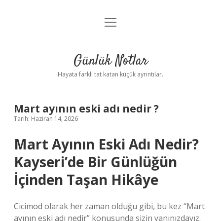
menüyü
Anasayfa
aç
Gizlilik Politikası
Günlük Notlar
Yasal Uyarı
Hayata farklı tat katan küçük ayrıntılar.
Hakkımızda
Mart ayının eski adı nedir ?
Tarih: Haziran 14, 2026
Mart Ayının Eski Adı Nedir?
Kayseri’de Bir Günlüğün
İçinden Taşan Hikâye
Cicimod olarak her zaman olduğu gibi, bu kez “Mart
ayının eski adı nedir” konusunda sizin yanınızdayız.