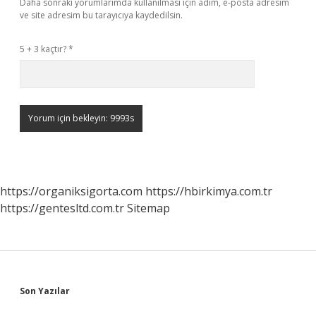
Daha sonraki yorumlarımda kullanılması için adım, e-posta adresim
ve site adresim bu tarayıcıya kaydedilsin.
5 + 3 kaçtır?
*
https://organiksigorta.com
https://hbirkimya.com.tr
https://gentesltd.com.tr
Sitemap
Sidebar
Son Yazılar