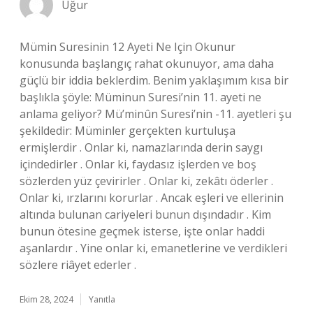
Uğur
Mümin Suresinin 12 Ayeti Ne Için Okunur
konusunda başlangıç rahat okunuyor, ama daha
güçlü bir iddia beklerdim. Benim yaklaşımım kısa bir
başlıkla şöyle: Müminun Suresi’nin 11. ayeti ne
anlama geliyor? Mü’minûn Suresi’nin -11. ayetleri şu
şekildedir: Müminler gerçekten kurtuluşa
ermişlerdir . Onlar ki, namazlarında derin saygı
içindedirler . Onlar ki, faydasız işlerden ve boş
sözlerden yüz çevirirler . Onlar ki, zekâtı öderler .
Onlar ki, ırzlarını korurlar . Ancak eşleri ve ellerinin
altında bulunan cariyeleri bunun dışındadır . Kim
bunun ötesine geçmek isterse, işte onlar haddi
aşanlardır . Yine onlar ki, emanetlerine ve verdikleri
sözlere riâyet ederler .
Ekim 28, 2024
Yanıtla