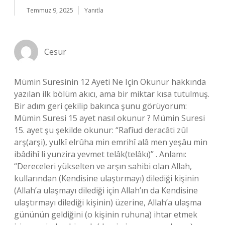
Temmuz 9, 2025
Yanıtla
Cesur
Mümin Suresinin 12 Ayeti Ne Için Okunur hakkında
yazılan ilk bölüm akıcı, ama bir miktar kısa tutulmuş.
Bir adım geri çekilip bakınca şunu görüyorum:
Mümin Suresi 15 ayet nasıl okunur ? Mümin Suresi
15. ayet şu şekilde okunur: “Rafîud deracâti zûl
arş(arşi), yulkî elrûha min emrihî alâ men yeşâu min
ibâdihî li yunzira yevmet telâk(telâkı)” . Anlamı:
“Dereceleri yükselten ve arşın sahibi olan Allah,
kullarından (Kendisine ulaştırmayı) dilediği kişinin
(Allah’a ulaşmayı dilediği için Allah’ın da Kendisine
ulaştırmayı dilediği kişinin) üzerine, Allah’a ulaşma
gününün geldiğini (o kişinin ruhuna) ihtar etmek