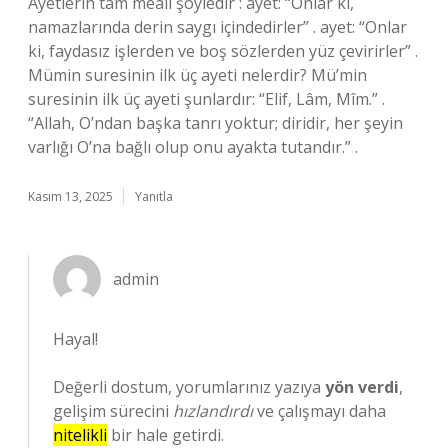
Ayetlerin tam meali şöyledir : ayet: “Onlar ki,
namazlarında derin saygı içindedirler” . ayet: “Onlar
ki, faydasız işlerden ve boş sözlerden yüz çevirirler” .
Mümin suresinin ilk üç ayeti nelerdir? Mü’min
suresinin ilk üç ayeti şunlardır: “Elif, Lâm, Mîm.” .
“Allah, O’ndan başka tanrı yoktur; diridir, her şeyin
varlığı O’na bağlı olup onu ayakta tutandır.” .
Kasım 13, 2025
Yanıtla
admin
Hayal!
Değerli dostum, yorumlarınız yazıya
yön verdi
,
gelişim sürecini
hızlandırdı
ve çalışmayı daha
nitelikli
bir hale getirdi.