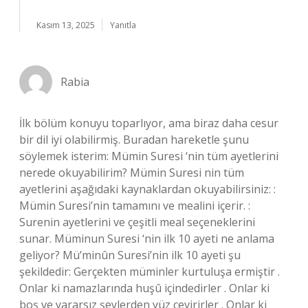
Kasım 13, 2025
Yanıtla
Rabia
İlk bölüm konuyu toparlıyor, ama biraz daha cesur
bir dil iyi olabilirmiş. Buradan hareketle şunu
söylemek isterim: Mümin Suresi ‘nin tüm ayetlerini
nerede okuyabilirim? Mümin Suresi nin tüm
ayetlerini aşağıdaki kaynaklardan okuyabilirsiniz: :
Mümin Suresi’nin tamamını ve mealini içerir. :
Surenin ayetlerini ve çeşitli meal seçeneklerini
sunar. Müminun Suresi ‘nin ilk 10 ayeti ne anlama
geliyor? Mü’minûn Suresi’nin ilk 10 ayeti şu
şekildedir: Gerçekten müminler kurtuluşa ermiştir .
Onlar ki namazlarında huşû içindedirler . Onlar ki
boş ve yararsız şeylerden yüz çevirirler . Onlar ki