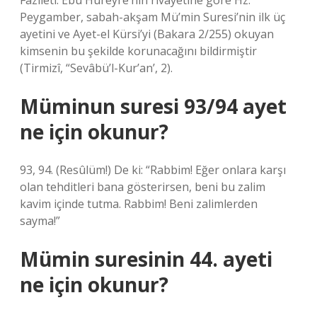
Fazileti. Ebû Hüreyre’nin rivayetine göre Hz.
Peygamber, sabah-akşam Mü’min Suresi’nin ilk üç
ayetini ve Ayet-el Kürsi’yi (Bakara 2/255) okuyan
kimsenin bu şekilde korunacağını bildirmiştir
(Tirmizî, “Sevâbü’l-Kur’an’, 2).
Müminun suresi 93/94 ayet
ne için okunur?
93, 94. (Resûlüm!) De ki: “Rabbim! Eğer onlara karşı
olan tehditleri bana gösterirsen, beni bu zalim
kavim içinde tutma. Rabbim! Beni zalimlerden
sayma!”
Mümin suresinin 44. ayeti
ne için okunur?