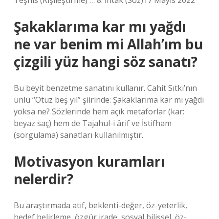
Teşhis (Kişileştirme) … 8. İntak (Söz)17 Mayıs 2022
Şakaklarıma kar mı yağdı
ne var benim mi Allah’ım bu
çizgili yüz hangi söz sanatı?
Bu beyit benzetme sanatını kullanır. Cahit Sıtkı’nın
ünlü “Otuz beş yıl” şiirinde: Şakaklarıma kar mı yağdı
yoksa ne? Sözlerinde hem açık metaforlar (kar:
beyaz saç) hem de Tajahul-i ârif ve İstifham
(sorgulama) sanatları kullanılmıştır.
Motivasyon kuramları
nelerdir?
Bu araştırmada atıf, beklenti-değer, öz-yeterlik,
hedef belirleme, özgür irade, sosyal bilişsel, öz-