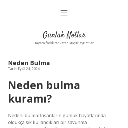
menüyü
Anasayfa
aç
Gizlilik Politikası
Günlük Notlar
Yasal Uyarı
Hayata farklı tat katan küçük ayrıntılar.
Hakkımızda
Neden Bulma
Tarih: Eylül 24, 2024
Neden bulma
kuramı?
Nedeni bulma: İnsanların günlük hayatlarında
oldukça sık kullandıkları bir savunma