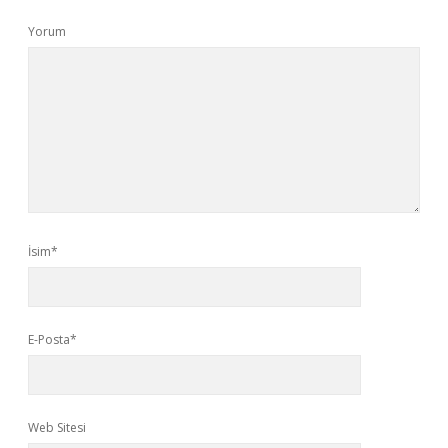
Yorum
İsim*
E-Posta*
Web Sitesi