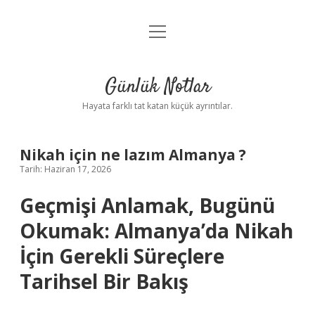
menüyü
Anasayfa
aç
Gizlilik Politikası
Günlük Notlar
Yasal Uyarı
Hayata farklı tat katan küçük ayrıntılar.
Hakkımızda
Nikah için ne lazım Almanya ?
Tarih: Haziran 17, 2026
Geçmişi Anlamak, Bugünü
Okumak: Almanya’da Nikah
İçin Gerekli Süreçlere
Tarihsel Bir Bakış